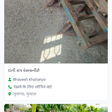
દાંતી રાપ વેસવાનીછે
Bhavesh Khatariya
देखने के लिए लॉगिन करें
जूनागढ़, गुजरात