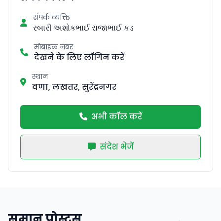
संपर्क व्यक्ति
રબારી અશોકભાઈ રાજાભાઈ કડ
मोबाइल नंबर
देखने के लिए लॉगिन करें
स्थान
वणा, लखतर, सुरेंद्रनगर
अभी कॉल करें
संदेश भेजें
समान पोस्ट्स