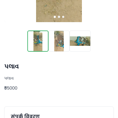
પલાવ
પલાવ
₹55000
संपर्क विवरण