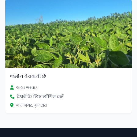
જમીન વેચવાની છે
લાલા ભરવાડ
देखने के लिए लॉगिन करें
जामनगर, गुजरात