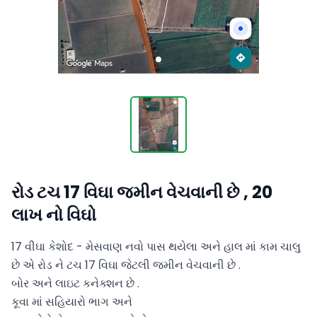
રોડ ટચ 17 વિઘા જમીન વેચવાની છે , 20
લાખ નો વિઘો
17 વીઘા કેશોદ - મેસવાણ નવો પાસ થયેલા અને હાલ માં કામ ચાલુ 
છે એ રોડ ને ટચ 17 વિઘા જેટલી જમીન વેચવાની છે .

બોર અને લાઇટ કનેક્શન છે . 

કૂવા માં સહિયારો ભાગ અને 
