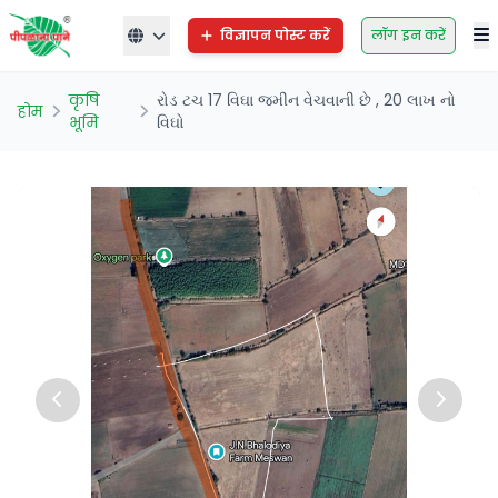
विज्ञापन पोस्ट करें
लॉग इन करें
कृषि
રોડ ટચ 17 વિઘા જમીન વેચવાની છે , 20 લાખ નો
होम
भूमि
વિઘો