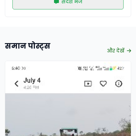
संदेश भेजें
समान पोस्ट्स
और देखें