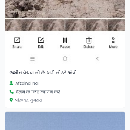
જમીન વેચવા ની છે. ખડી નીકરે એવી
Afzalnai Nai
देखने के लिए लॉगिन करें
पोरबंदर, गुजरात