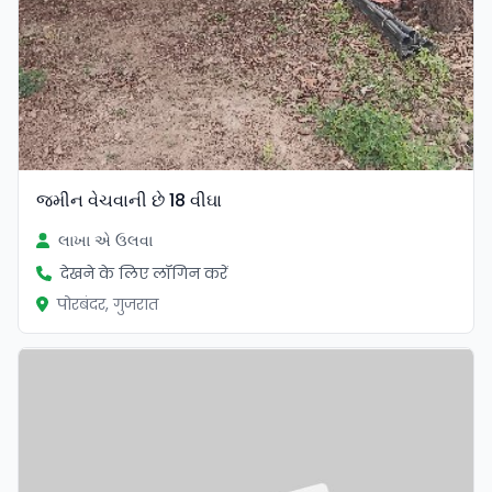
જમીન વેચવાની છે 18 વીઘા
લાખા એ ઉલવા
देखने के लिए लॉगिन करें
पोरबंदर, गुजरात