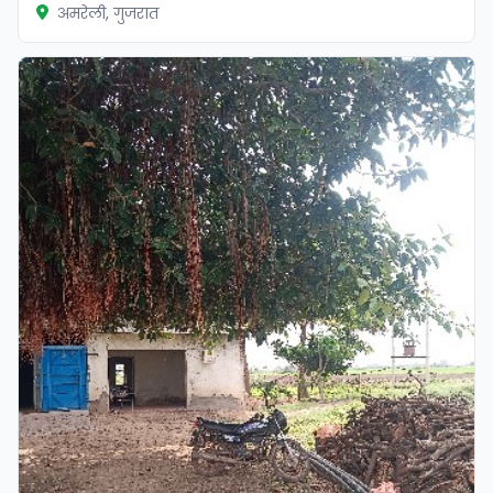
अमरेली, गुजरात