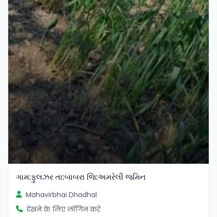
ગામ:ફુલઝર તા:બાબરા જિ:અમરેલી જમિન
Mahavirbhai Dhadhal
देखने के लिए लॉगिन करें