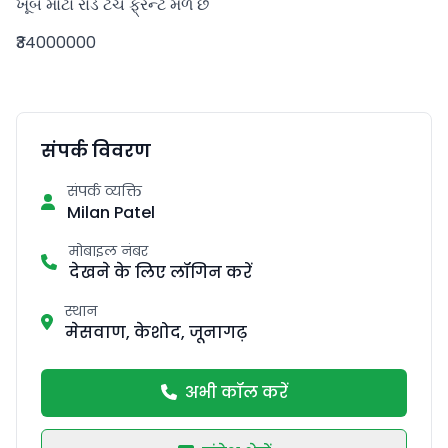
ખૂબ મોટો રોડ ટચ ફ્રન્ટ મળે છે
₹34000000
संपर्क विवरण
संपर्क व्यक्ति
Milan Patel
मोबाइल नंबर
देखने के लिए लॉगिन करें
स्थान
मेसवाण, केशोद, जूनागढ़
अभी कॉल करें