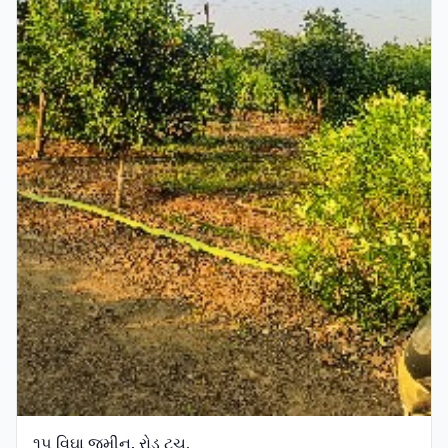
૧૫ વિઘા જમીન, રોડ ટચ.