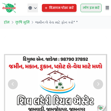
विज्ञापन पोस्ट करें
लॉग इन करें
होम
कृषि भूमि
જમીન લે વેચ માટે ફોન કરો* *