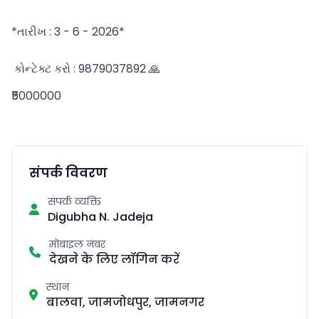
₹5000000
संपर्क विवरण
संपर्क व्यक्ति
Digubha N. Jadeja
मोबाइल नंबर
देखने के लिए लॉगिन करें
स्थान
बालवा, जामजोधपुर, जामनगर