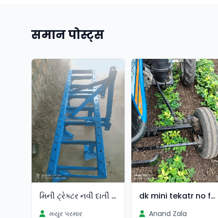
समान पोस्ट्स
મિની ટ્રેક્ટર નવી દાતી વિચવા
dk mini tekatr no farnt
મયુર પરમાર
Anand Zala