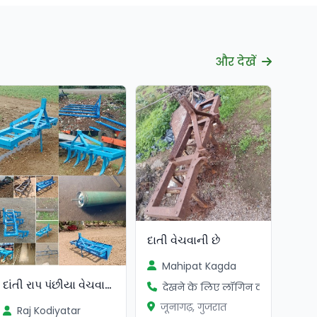
और देखें
દાતી વેચવાની છે
Mahipat Kagda
દાંતી રાપ પંછીયા વેચવાના છે
देखने के लिए लॉगिन करें
जूनागढ़, गुजरात
Raj Kodiyatar