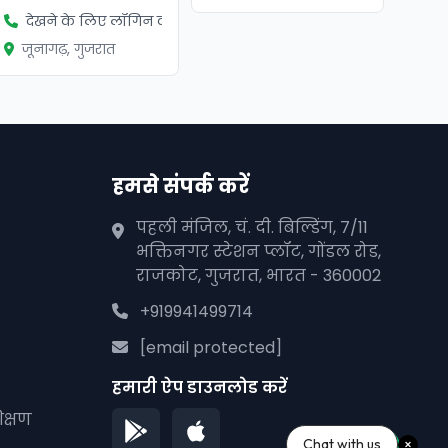
देखने के लिए लॉगिन करें
जूनागढ़, गुजरात
हमसे संपर्क करें
पहली मंजिल, चं. दी. बिल्डिंग, 7/11
भक्तिनगर स्टेशन प्लॉट, गोंडल रोड,
राजकोट, गुजरात, भारत - 360002
+919941499714
[email protected]
हमारी ऐप डाउनलोड करें
क्षण
Chat with us