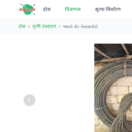
होम
विज्ञापन
मूल्य निर्धारण
होम
कृषि उपकरण
આખો સેટ વેસવાનોસે