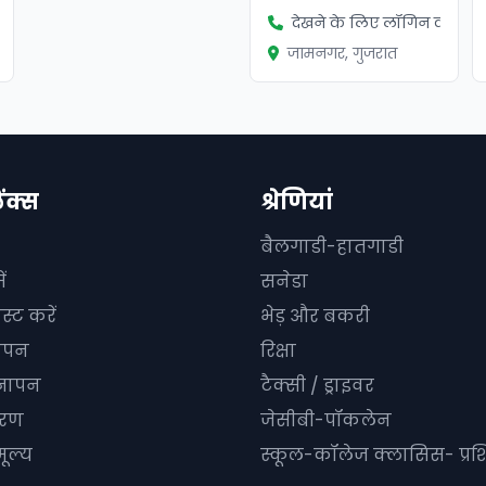
ें
देखने के लिए लॉगिन करें
जामनगर, गुजरात
िंक्स
श्रेणियां
बैलगाडी-हातगाडी
ं
सनेडा
स्ट करें
भेड़ और बकरी
ञापन
रिक्षा
्ञापन
टैक्सी / ड्राइवर
धारण
जेसीबी-पॉकलेन
ूल्य
स्कूल-कॉलेज क्लासिस- प्रशि