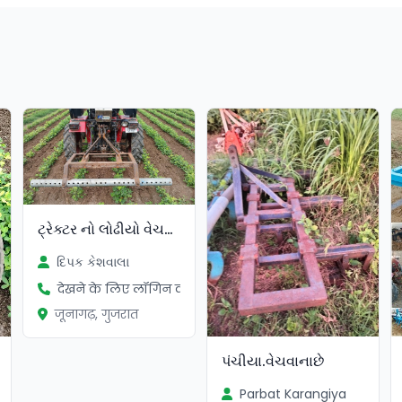
ટ્રેક્ટર નો લોઢીયો વેચવાનો છે
દિપક કેશવાલા
देखने के लिए लॉगिन करें
जूनागढ़, गुजरात
પંચીયા.વેચવાનાછે
Parbat Karangiya