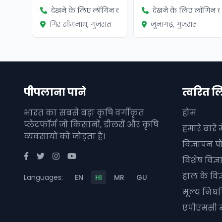
देखने के लिए लॉगिन करें
देखने के लिए लॉगिन कर
गिर सोमनाथ, गुजरात
जूनागढ़, गुजरात
पीपलाना पाने
त्वरित ल
भारत का सबसे बड़ा कृषि वर्गीकृत
होम
प्लेटफॉर्म जो किसानों, डीलरों और कृषि
हमारे बारे मे
व्यवसायों को जोड़ता है।
विज्ञापन पो
विशेष विज्
हाल के विज
Languages:
EN
HI
MR
GU
मूल्य निर्
एपीएमसी म