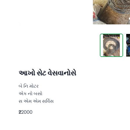
આખો સેટ વેસવાનોસે
બે નિ મોટર

એક નો બસો

સ એમ એમ સર્વિસ
₹22000