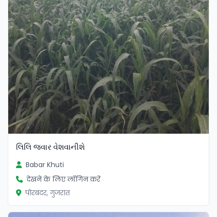
લિલિ જવાર વેશવાનીશે
Babar Khuti
देखने के लिए लॉगिन करें
पोरबंदर, गुजरात