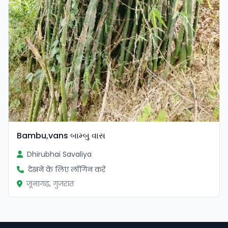
Bambu,vans બામ્બુ વાસ
Dhirubhai Savaliya
देखने के लिए लॉगिन करें
जूनागढ़, गुजरात