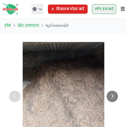
विज्ञापन पोस्ट करें
लॉग इन करें
होम
खेत उत्तपादन
ભૂકોવેસવાનોછે