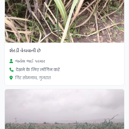
શેરડી વેચવાની છે
જયેશ ભાઈ પરમાર
देखने के लिए लॉगिन करें
गिर सोमनाथ, गुजरात