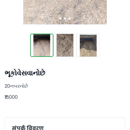
ભૂકોવેસવાનોછે
20નબરનોછે
₹15000
संपर्क विवरण