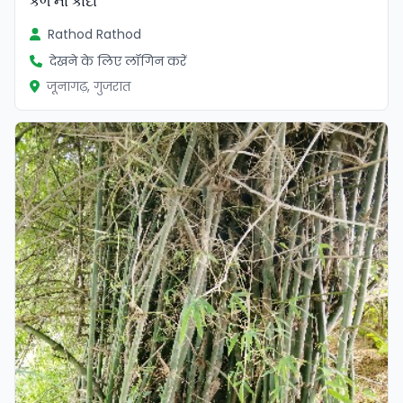
કેળ ના કાંદા
Rathod Rathod
देखने के लिए लॉगिन करें
जूनागढ़, गुजरात