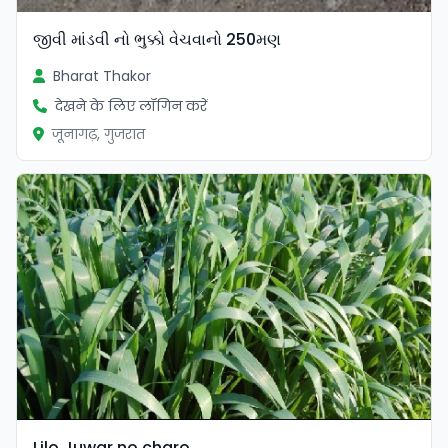
જીવી માંડવી નો ભુક્કો વેચવાનો 250મણ
Bharat Thakor
देखने के लिए लॉगिन करें
जूनागढ़, गुजरात
Lilo Juwar no charo