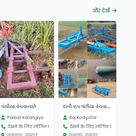
और देखें
દાંતી રાપ પંછીયા વેચવાના છે
પંચીયા.વેચવાનાછે
Raj Kodiyatar
Parbat Karangiya
देखने के लिए लॉगिन करें
देखने के लिए लॉगिन करें
जूनागढ़, गुजरात
जामनगर, गुजरात