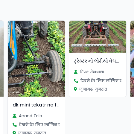
ટ્રેક્ટર નો લોઢીયો વેચવાનો છે
દિપક કેશવાલા
देखने के लिए लॉगिन करें
जूनागढ़, गुजरात
dk mini tekatr no farnt
Anand Zala
ें
देखने के लिए लॉगिन करें
जूनागढ़, गुजरात