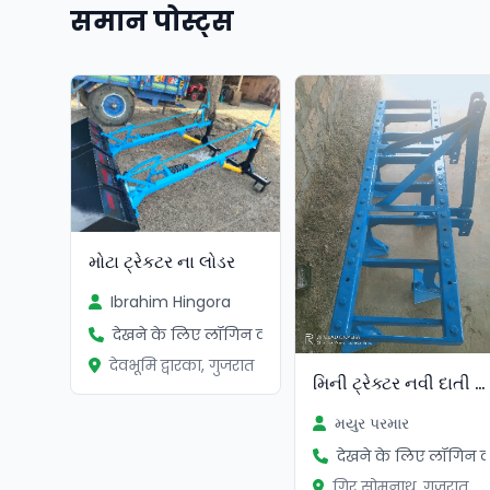
समान पोस्ट्स
सत्यापित
મોટા ટ્રેકટર ના લોડર
Ibrahim Hingora
देखने के लिए लॉगिन करें
देवभूमि द्वारका, गुजरात
મિની ટ્રેક્ટર નવી દાતી વિચવા
મયુર પરમાર
देखने के लिए लॉगिन कर
गिर सोमनाथ, गुजरात