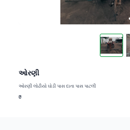
ઓરણી
ઓરણી લોઢીયો ઘોડી પાસ દાતા પાસ પાટલી
₹0