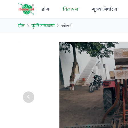
होम
विज्ञापन
मूल्य निर्धारण
होम
कृषि उपकरण
ઓરણી