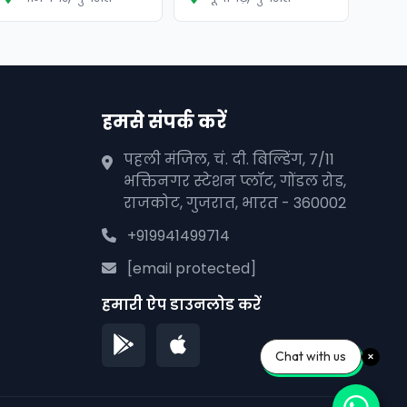
हमसे संपर्क करें
पहली मंजिल, चं. दी. बिल्डिंग, 7/11
भक्तिनगर स्टेशन प्लॉट, गोंडल रोड,
राजकोट, गुजरात, भारत - 360002
+919941499714
[email protected]
हमारी ऐप डाउनलोड करें
Chat with us