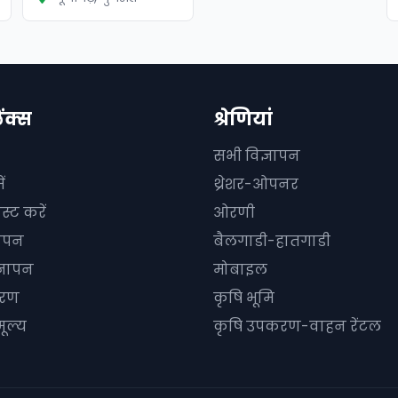
िंक्स
श्रेणियां
सभी विज्ञापन
ं
थ्रेशर-ओपनर
स्ट करें
ओरणी
ञापन
बैलगाडी-हातगाडी
्ञापन
मोबाइल
धारण
कृषि भूमि
ूल्य
कृषि उपकरण-वाहन रेंटल