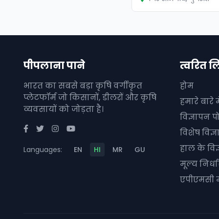
पीपलाना पाने
त्वरित ल
भारत का सबसे बड़ा कृषि वर्गीकृत
होम
प्लेटफॉर्म जो किसानों, डीलरों और कृषि
हमारे बारे मे
व्यवसायों को जोड़ता है।
विज्ञापन पो
विशेष विज्
हाल के विज
Languages:
EN
HI
MR
GU
मूल्य निर्
एपीएमसी म