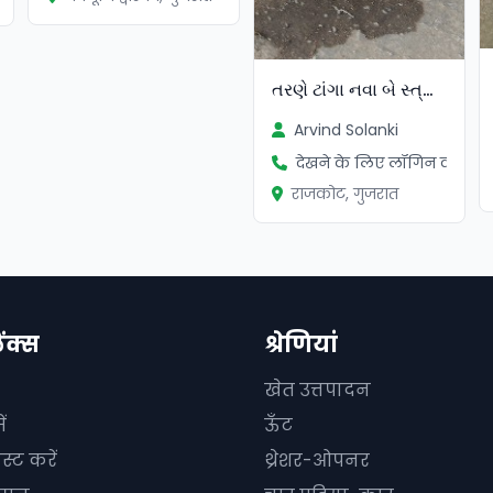
તરણે ટાંગા નવા બે સ્ત્રી એન્જિન ટ
Arvind Solanki
देखने के लिए लॉगिन करें
राजकोट, गुजरात
िंक्स
श्रेणियां
खेत उत्तपादन
ं
ऊँट
स्ट करें
थ्रेशर-ओपनर