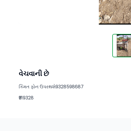
વેચવાની છે
કિંમત ફોન ઉપરથશે9328598687
₹919328