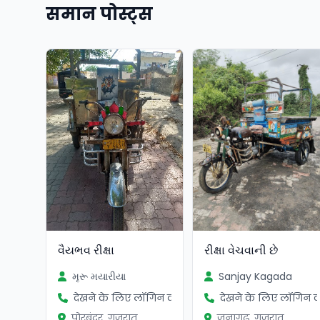
समान पोस्ट्स
વૈયભવ રીક્ષા
રીક્ષા વેચવાની છે
મૃરૂ મયારીયા
Sanjay Kagada
देखने के लिए लॉगिन करें
देखने के लिए लॉगिन कर
पोरबंदर, गुजरात
जूनागढ़, गुजरात