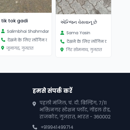
tik tok gadi
એન્જિન વેસવાનૂ છે
Salimbhai Shahmdar
Sama Yasin
देखने के लिए लॉगिन करें
देखने के लिए लॉगिन करें
जूनागढ़, गुजरात
गिर सोमनाथ, गुजरात
हमसे संपर्क करें
पहली मंजिल, चं. दी. बिल्डिंग, 7/11
भक्तिनगर स्टेशन प्लॉट, गोंडल रोड,
राजकोट, गुजरात, भारत - 360002
+919941499714