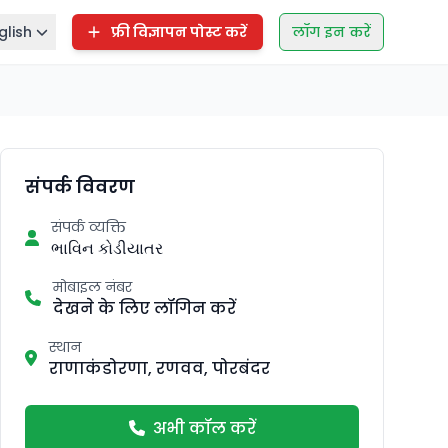
glish
फ्री विज्ञापन पोस्ट करें
लॉग इन करें
संपर्क विवरण
संपर्क व्यक्ति
ભાવિન કોડીયાતર
मोबाइल नंबर
देखने के लिए लॉगिन करें
स्थान
राणाकंडोरणा, रणवव, पोरबंदर
अभी कॉल करें