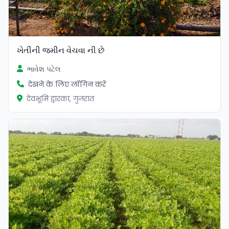
ખેતીની જમીન વેચવા ની છે
ભાવેશ પટેલ
देखने के लिए लॉगिन करें
देवभूमि द्वारका, गुजरात