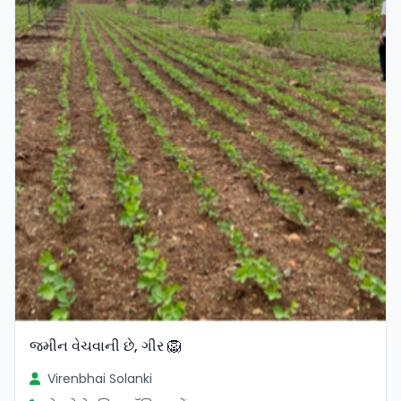
જમીન વેચવાની છે, ગીર 🦁
Virenbhai Solanki