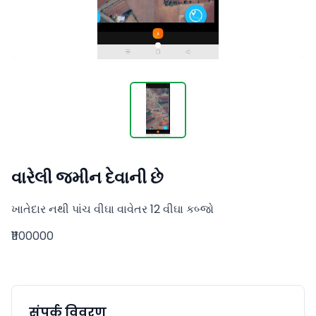
વારેલી જમીન દેવાની છે
ખાતેદાર નથી પાંચ વીઘા વાવેતર 12 વીઘા કબ્જો
₹1100000
संपर्क विवरण