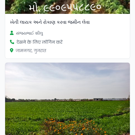
ખેતી લાયક અને રોકાણ કરવા જમીન લેવા
સંજયભાઈ શીલુ
देखने के लिए लॉगिन करें
जामनगर, गुजरात
सत्यापित