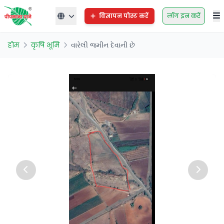
विज्ञापन पोस्ट करें
लॉग इन करें
होम
कृषि भूमि
વારેલી જમીન દેવાની છે