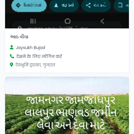
આઠ વીઘા
Jaysukh Bujad
देखने के लिए लॉगिन करें
देवभूमि द्वारका, गुजरात