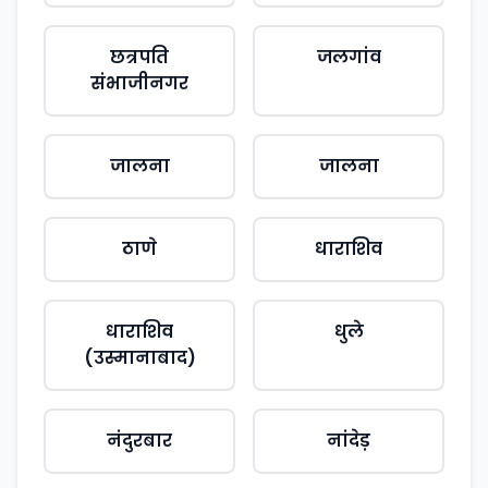
छत्रपति
जलगांव
संभाजीनगर
जालना
जालना
ठाणे
धाराशिव
धाराशिव
धुले
(उस्मानाबाद)
नंदुरबार
नांदेड़