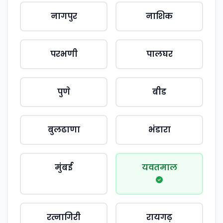
नागपुर
नाशिक
परभणी
पालघर
पुणे
बीड
बुलढाणा
भंडारा
मुंबई
यवतमाल
रत्नागिरी
रायगढ़