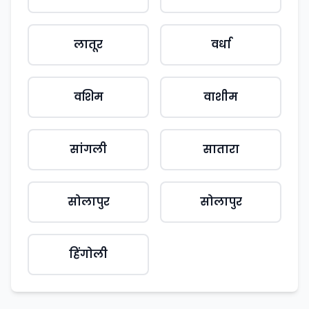
लातूर
वर्धा
वशिम
वाशीम
सांगली
सातारा
सोलापुर
सोलापुर
हिंगोली