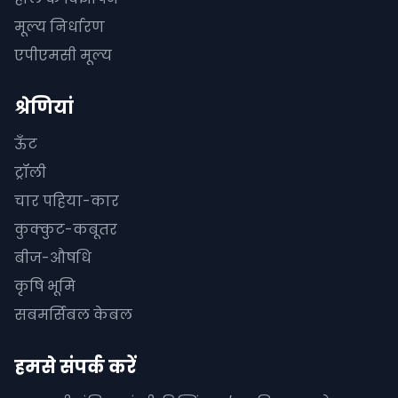
मूल्य निर्धारण
एपीएमसी मूल्य
श्रेणियां
ऊँट
ट्रॉली
चार पहिया-कार
कुक्कुट-कबूतर
बीज-औषधि
कृषि भूमि
सबमर्सिबल केबल
हमसे संपर्क करें