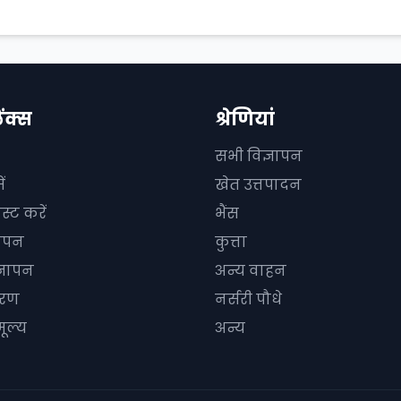
िंक्स
श्रेणियां
सभी विज्ञापन
ं
खेत उत्तपादन
स्ट करें
भैंस
ञापन
कुत्ता
्ञापन
अन्य वाहन
धारण
नर्सरी पौधे
ूल्य
अन्य