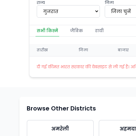
राज्य
जिला
गुजरात
जिला चुनें
सभी किस्में
जैविक
रायी
तारीख
जिला
बाजार
दी गई कीमत भारत सरकार की वेबसाइट से ली गई है। अधिक 
Browse Other Districts
अमरेली
अहमदा