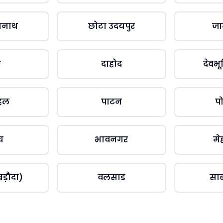
मनाथ
छोटा उदयपुर
ज
ग
दाहोद
देवभू
हल
पाटन
प
च
भावनगर
मे
ड़ौदा)
वलसाड
साब