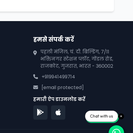
हमसे संपर्क करें
पहली मंजिल, चं. दी. बिल्डिंग, 7/11
भक्तिनगर स्टेशन प्लॉट, गोंडल रोड,
राजकोट, गुजरात, भारत - 360002
+919941499714
[email protected]
हमारी ऐप डाउनलोड करें
Chat with us