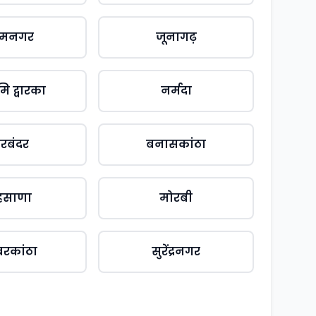
ामनगर
जूनागढ़
मि द्वारका
नर्मदा
ोरबंदर
बनासकांठा
हसाणा
मोरबी
रकांठा
सुरेंद्रनगर