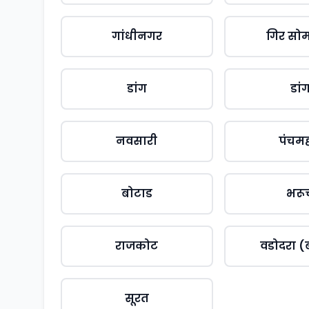
गांधीनगर
गिर सो
डांग
डां
नवसारी
पंचम
बोटाड
भरू
राजकोट
वडोदरा (ब
सूरत