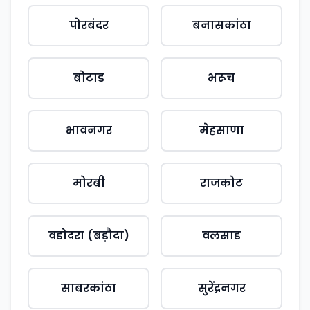
पोरबंदर
बनासकांठा
बोटाड
भरूच
भावनगर
मेहसाणा
मोरबी
राजकोट
वडोदरा (बड़ौदा)
वलसाड
साबरकांठा
सुरेंद्रनगर