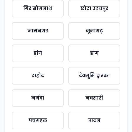
गिर सोमनाथ
छोटा उदयपुर
जामनगर
जूनागढ़
डांग
डांग
दाहोद
देवभूमि द्वारका
नर्मदा
नवसारी
पंचमहल
पाटन