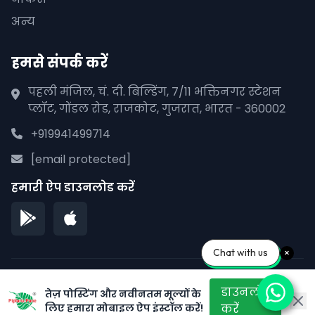
अन्य
हमसे संपर्क करें
पहली मंजिल, चं. दी. बिल्डिंग, 7/11 भक्तिनगर स्टेशन
प्लॉट, गोंडल रोड, राजकोट, गुजरात, भारत - 360002
+919941499714
[email protected]
हमारी ऐप डाउनलोड करें
Chat with us
© 2026 पीपलाना पाने. सर्वाधिकार सुरक्षित।
डाउनलोड
तेज़ पोस्टिंग और नवीनतम मूल्यों के
लिए हमारा मोबाइल ऐप इंस्टॉल करें!
गोपनीयता नीति
सेवा की शर्तें
साइटमैप
करें