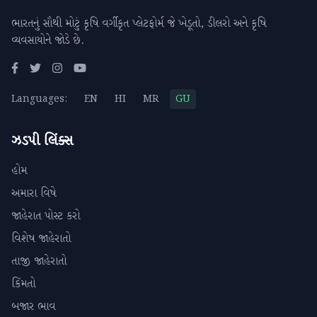
ભારતનું સૌથી મોટું કૃષિ વર્ગીકૃત પ્લેટફોર્મ જે ખેડૂતો, ડીલરો અને કૃષિ
વ્યવસાયોને જોડે છે.
Languages:
EN
HI
MR
GU
ઝડપી લિંક્સ
હોમ
અમારા વિષે
જાહેરાત પોસ્ટ કરો
વિશેષ જાહેરાતો
તાજી જાહેરાતો
કિંમતો
બજાર ભાવ