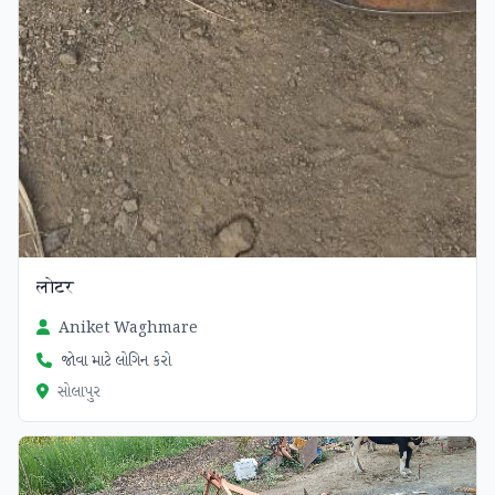
लोटर
Aniket Waghmare
જોવા માટે લોગિન કરો
સોલાપુર