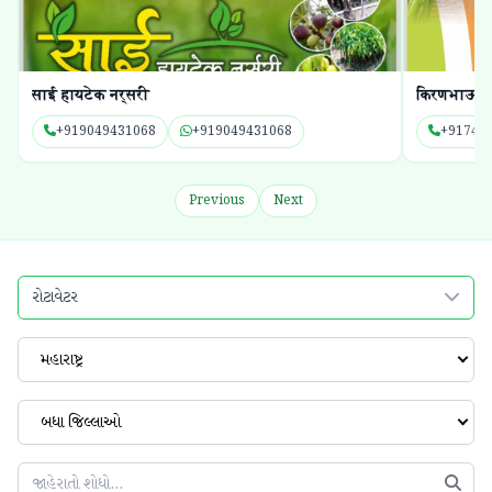
साई हायटेक नर्सरी
किरणभाऊ क
+919049431068
+919049431068
+91742
Previous
Next
રોટાવેટર
મહારાષ્ટ્ર
બધા જિલ્લાઓ