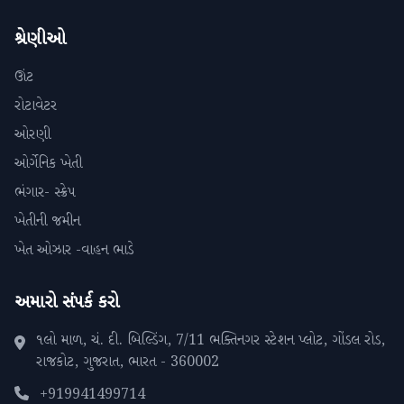
શ્રેણીઓ
ઊંટ
રોટાવેટર
ઓરણી
ઓર્ગેનિક ખેતી
ભંગાર- સ્ક્રેપ
ખેતીની જમીન
ખેત ઓઝાર -વાહન ભાડે
અમારો સંપર્ક કરો
૧લો માળ, ચં. દી. બિલ્ડિંગ, 7/11 ભક્તિનગર સ્ટેશન પ્લોટ, ગોંડલ રોડ,
રાજકોટ, ગુજરાત, ભારત - 360002
+919941499714