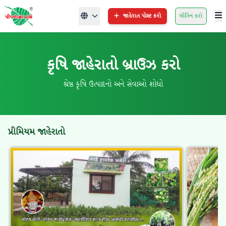
જાહેરાત પોસ્ટ કરો
લૉગિન કરો
કૃષિ જાહેરાતો બ્રાઉઝ કરો
શ્રેષ્ઠ કૃષિ ઉત્પાદનો અને સેવાઓ શોધો
પ્રીમિયમ જાહેરાતો