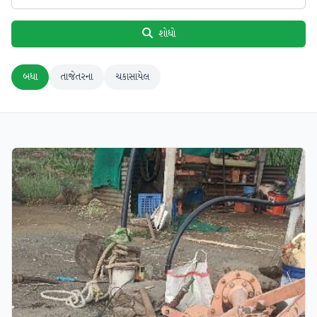
શોધો
બધા
તાજેતરના
ચકાસાયેલ