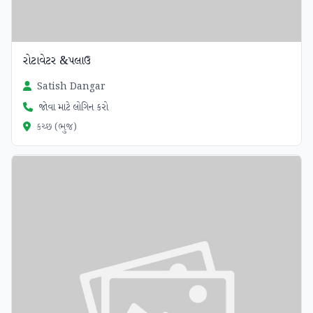
રોટાવેટર &પલાઉ
Satish Dangar
જોવા માટે લોગિન કરો
કચ્છ (ભુજ)