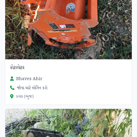
રોટાવેટર
Bhaves Ahir
જોવા માટે લોગિન કરો
કચ્છ (ભુજ)