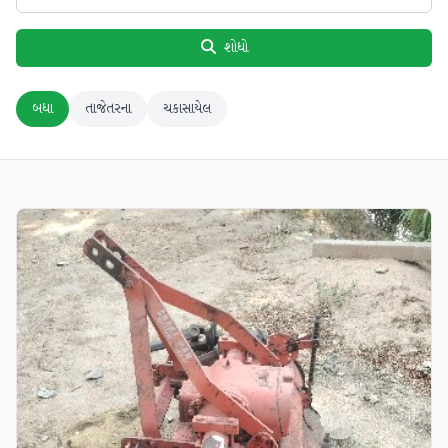
શોધો
બધા
તાજેતરના
ચકાસાયેલ