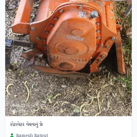
રોટાવેટર વેચવાનું છે
Ramesh Rajput