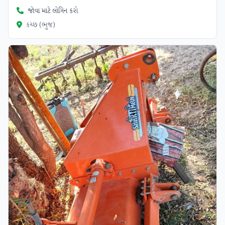
જોવા માટે લોગિન કરો
કચ્છ (ભુજ)