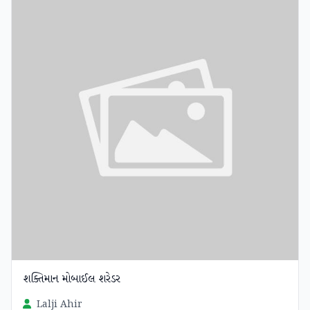
શક્તિમાન મોબાઈલ શરેડર
Lalji Ahir