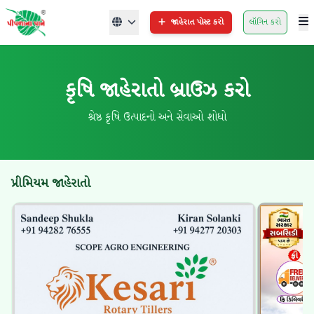
જાહેરાત પોસ્ટ કરો
લૉગિન કરો
કૃષિ જાહેરાતો બ્રાઉઝ કરો
શ્રેષ્ઠ કૃષિ ઉત્પાદનો અને સેવાઓ શોધો
પ્રીમિયમ જાહેરાતો