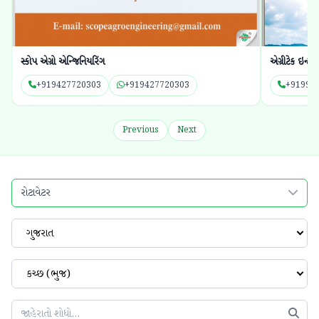
સ્કોપ એગ્રો એન્જિનિયરિંગ
એગ્રીટેક ઇન્ટ
+919427720303
+919427720303
+91990
Previous
Next
રોટાવેટર
ગુજરાત
કચ્છ (ભુજ)