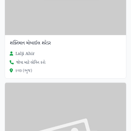
શક્તિમાન મોબાઈલ શરેડર
Lalji Ahir
જોવા માટે લોગિન કરો
કચ્છ (ભુજ)