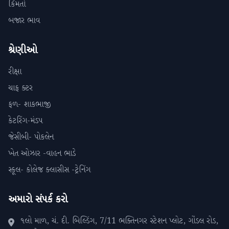
કિંમતો
બજાર ભાવ
શ્રેણીઓ
રીક્ષા
ચાફ ક્ટર
ફળ- શાકભાજી
કેટરિંગ-મંડપ
જેસીબી- પોકલેન
ખેત ઓઝાર -વાહન ભાડે
સ્કૂલ- કોલેજ ક્લાસીસ -ટ્રેનિંગ
અમારો સંપર્ક કરો
૧લો માળ, ચં. દી. બિલ્ડિંગ, 7/11 ભક્તિનગર સ્ટેશન પ્લોટ, ગોંડલ રોડ,