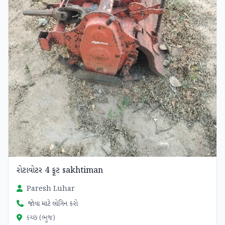
રોટાવોટર 4 ફૂટ sakhtiman
Paresh Luhar
જોવા માટે લોગિન કરો
કચ્છ (ભુજ)