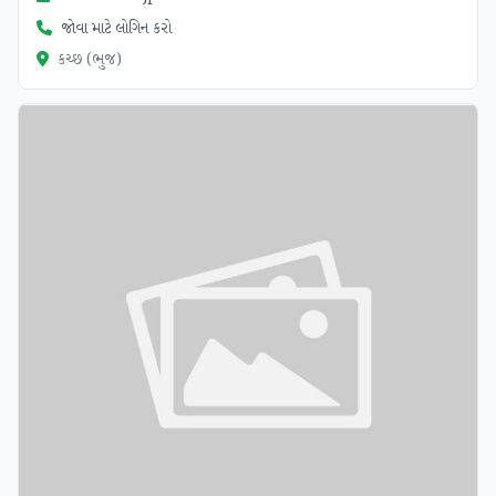
જોવા માટે લોગિન કરો
કચ્છ (ભુજ)