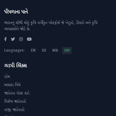
પીપળાના પાને
ભારતનું સૌથી મોટું કૃષિ વર્ગીકૃત પ્લેટફોર્મ જે ખેડૂતો, ડીલરો અને કૃષિ
વ્યવસાયોને જોડે છે.
Languages:
EN
HI
MR
GU
ઝડપી લિંક્સ
હોમ
અમારા વિષે
જાહેરાત પોસ્ટ કરો
વિશેષ જાહેરાતો
તાજી જાહેરાતો