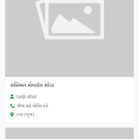
શક્તિમાન મોબાઈલ શરેડર
Lalji Ahir
જોવા માટે લોગિન કરો
કચ્છ (ભુજ)