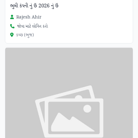
ભુમી કંપની નું છૅ 2026 નું છૅ
Rajesh Ahir
જોવા માટે લોગિન કરો
કચ્છ (ભુજ)