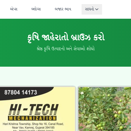
એપ્સ
બ્લોગ્સ
બજાર ભાવ
સાધનો
કૃષિ જાહેરાતો બ્રાઉઝ કરો
શ્રેષ્ઠ કૃષિ ઉત્પાદનો અને સેવાઓ શોધો