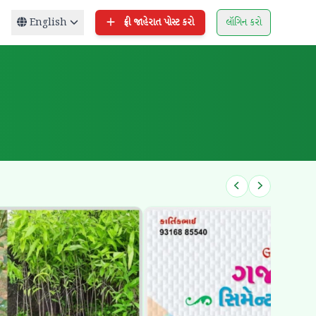
English
ફ્રી જાહેરાત પોસ્ટ કરો
લૉગિન કરો