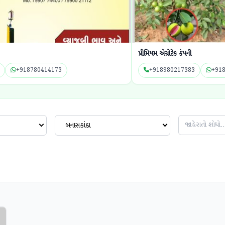
પ્રીમિયમ એગ્રોટેક કંપની
ગજાનંદ સિ
+918980217383
+918980217383
+9
બનાસકાંઠા