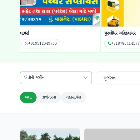
મુરલીધર અગ્રિકલચર
+918780414173
+918780414173
ખેતીની જમીન
ગુજરાત
બધા
તાજેતરના
ચકાસાયેલ