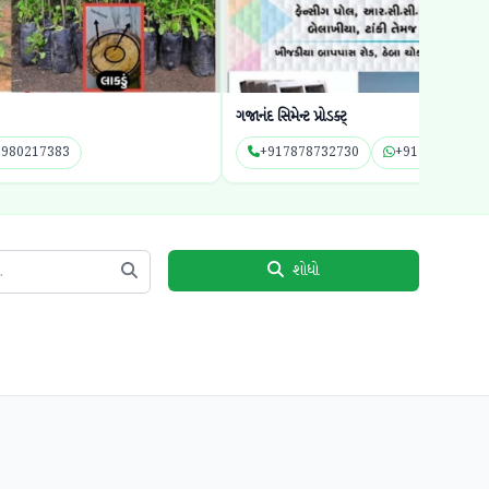
મેન્ટ પ્રોડક્ટ્
શ્રી બાપા સીતારામ ટ્
17878732730
+917878732730
+9197269519
શોધો