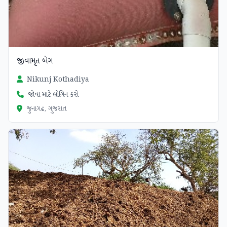
જીવામૃત બેગ
Nikunj Kothadiya
જોવા માટે લોગિન કરો
જુનાગઢ, ગુજરાત