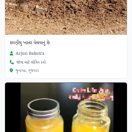
છાણીયુ ખાતર વેચવાનું છે
Arjun Bakotra
જોવા માટે લોગિન કરો
જુનાગઢ, ગુજરાત