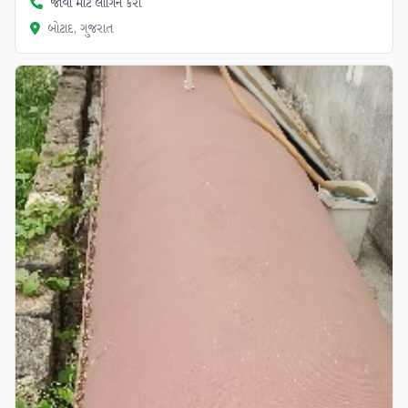
જોવા માટે લોગિન કરો
બોટાદ, ગુજરાત