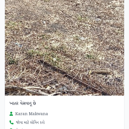
ખાતર વેસવાનૂ છે
Karan Makwana
જોવા માટે લોગિન કરો