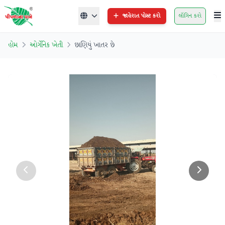
જાહેરાત પોસ્ટ કરો
લૉગિન કરો
હોમ
ઓર્ગેનિક ખેતી
છાણિયું ખાતર છે