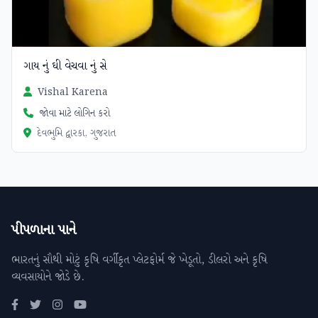
ગાય નું ઘી વેચવા નું સે
Vishal Karena
જોવા માટે લોગિન કરો
દેવભુમિ દ્વારકા, ગુજરાત
પીપળાના પાને
ભારતનું સૌથી મોટું કૃષિ વર્ગીકૃત પ્લેટફોર્મ જે ખેડૂતો, ડીલરો અને કૃષિ
વ્યવસાયોને જોડે છે.