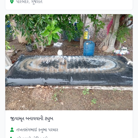
પોરબંદર, ગુજરાત
જીવામૃત બનાવવાની ટ્યુબ
તખતસંગભાઈ કનુભા પરમાર