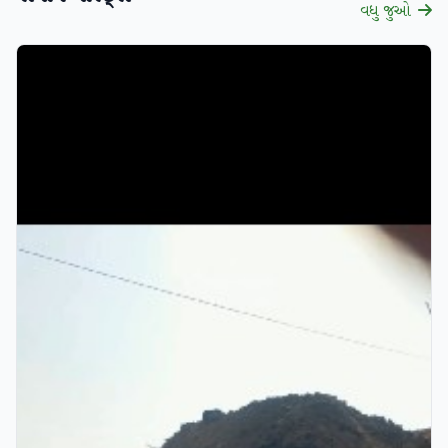
વધુ જુઓ