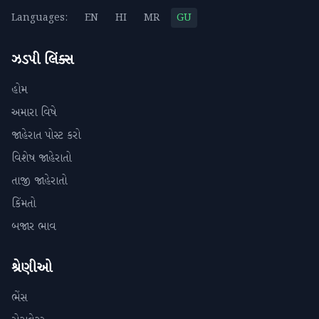
Languages:
EN
HI
MR
GU
ઝડપી લિંક્સ
હોમ
અમારા વિષે
જાહેરાત પોસ્ટ કરો
વિશેષ જાહેરાતો
તાજી જાહેરાતો
કિંમતો
બજાર ભાવ
શ્રેણીઓ
ભેંસ