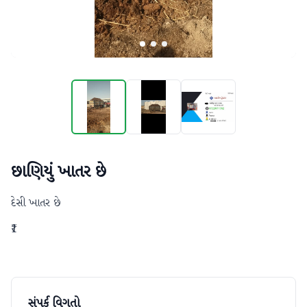
છાણિયું ખાતર છે
દેસી ખાતર છે
₹1
સંપર્ક વિગતો