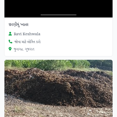
છાણીયું ખાતર
Ravi Keshwala
જોવા માટે લોગિન કરો
જુનાગઢ, ગુજરાત