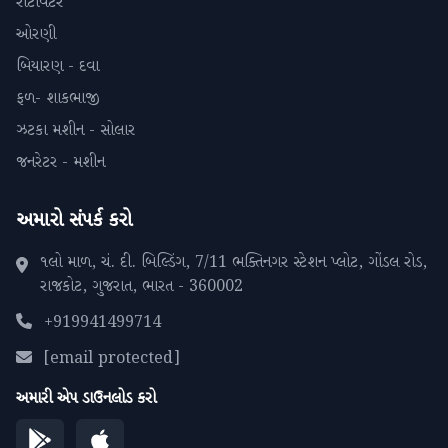
રોટાવેટર
ઓરણી
બિયારણ - દવા
ફળ- શાકભાજી
ઝટકા મશીન - સોલાર
જનરેટર - મશીન
અમારો સંપર્ક કરો
૧લો માળ, ચં. દી. બિલ્ડિંગ, 7/11 ભક્તિનગર સ્ટેશન પ્લોટ, ગોંડલ રોડ,
રાજકોટ, ગુજરાત, ભારત - 360002
+919941499714
[email protected]
અમારી એપ ડાઉનલોડ કરો