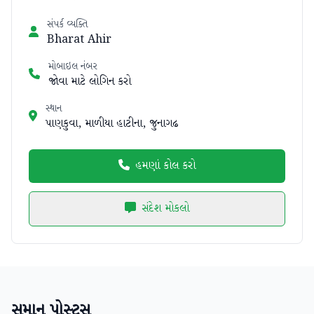
સંપર્ક વ્યક્તિ
Bharat Ahir
મોબાઇલ નંબર
જોવા માટે લોગિન કરો
સ્થાન
પાણકુવા, માળીયા હાટીના, જુનાગઢ
હમણાં કોલ કરો
સંદેશ મોકલો
સમાન પોસ્ટ્સ