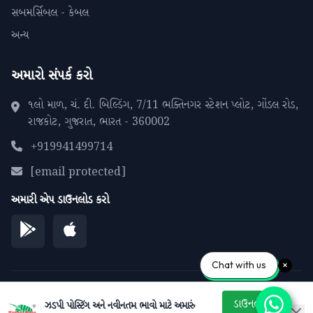
સબમર્સિબલ - કેબલ
અન્ય
અમારો સંપર્ક કરો
૧લો માળ, ચં. દી. બિલ્ડિંગ, 7/11 ભક્તિનગર સ્ટેશન પ્લોટ, ગોંડલ રોડ,
રાજકોટ, ગુજરાત, ભારત - 360002
+919941499714
[email protected]
અમારી એપ ડાઉનલોડ કરો
Chat with us
© 2026 પીપળાના પાને. બધા અધિકારો સુરક્ષિત.
ડાઉનલોડ
ઝડપી પોસ્ટિંગ અને નવીનતમ ભાવો માટે અમારું