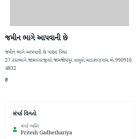
જમીન ભાગે આપવાની છે
જમીન ભાગે આપવાની છે પાછઠ વિઘા 
27.ટકાભાગે.જામનગરજીલો.જામજોઘપુર.તાલુકો.માડાશણગામ.મો.990916
4832
₹0
સંપર્ક વિગતો
સંપર્ક વ્યક્તિ
Pritesh Gadhethariya