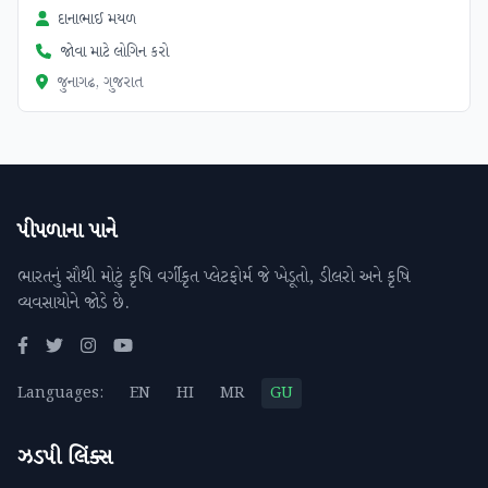
દાનાભાઈ મયળ
જોવા માટે લોગિન કરો
જુનાગઢ, ગુજરાત
પીપળાના પાને
ભારતનું સૌથી મોટું કૃષિ વર્ગીકૃત પ્લેટફોર્મ જે ખેડૂતો, ડીલરો અને કૃષિ
વ્યવસાયોને જોડે છે.
Languages:
EN
HI
MR
GU
ઝડપી લિંક્સ