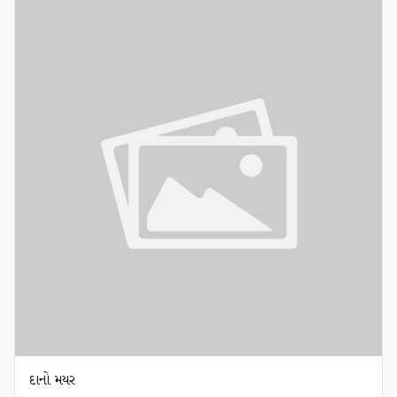
દાનો મયર