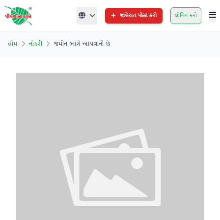
જાહેરાત પોસ્ટ કરો
લૉગિન કરો
હોમ
નોકરી
જમીન ભાગે આપવાની છે