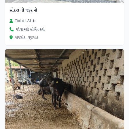
સોકરા ની જરૂર સે
Rohit Ahir
જોવા માટે લોગિન કરો
રાજકોટ, ગુજરાત