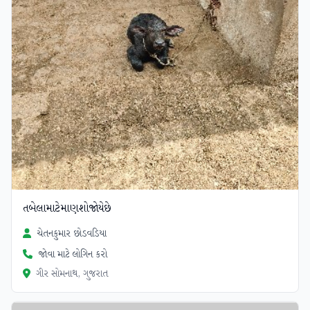
તબેલામાટેમાણશોજોયેછે
ચેતનકુમાર છોડવડિયા
જોવા માટે લોગિન કરો
ગીર સોમનાથ, ગુજરાત