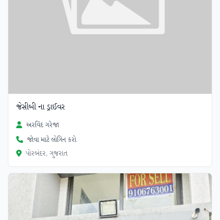
જેસીબી ના ડ્રાઈવર
અરવિંદ ગરેજા
જોવા માટે લોગિન કરો
પોરબંદર, ગુજરાત