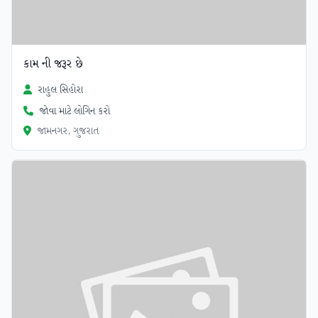
કામ ની જરૂર છે
રાહુલ સિહોરા
જોવા માટે લોગિન કરો
જામનગર, ગુજરાત