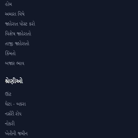
હોમ
અમારા વિષે
જાહેરાત પોસ્ટ કરો
વિશેષ જાહેરાતો
તાજી જાહેરાતો
કિંમતો
બજાર ભાવ
શ્રેણીઓ
ઊંટ
ઘેટા - બકરા
નર્સરી રોપ
નોકરી
ખેતીની જમીન