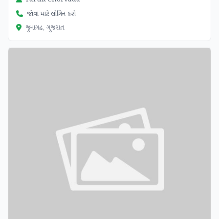
જોવા માટે લોગિન કરો
જુનાગઢ, ગુજરાત