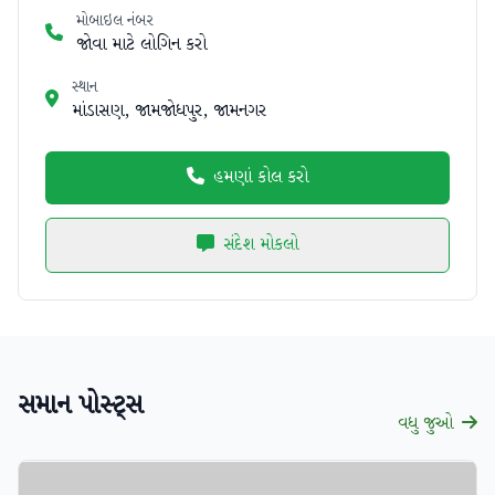
મોબાઇલ નંબર
જોવા માટે લોગિન કરો
સ્થાન
માંડાસણ, જામજોધપુર, જામનગર
હમણાં કોલ કરો
સંદેશ મોકલો
સમાન પોસ્ટ્સ
વધુ જુઓ