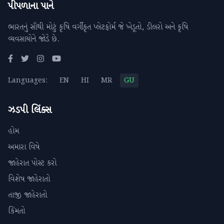
પીપળાના પાને
ભારતનું સૌથી મોટું કૃષિ વર્ગીકૃત પ્લેટફોર્મ જે ખેડૂતો, ડીલરો અને કૃષિ
વ્યવસાયોને જોડે છે.
Languages:
EN
HI
MR
GU
ઝડપી લિંક્સ
હોમ
અમારા વિષે
જાહેરાત પોસ્ટ કરો
વિશેષ જાહેરાતો
તાજી જાહેરાતો
કિંમતો