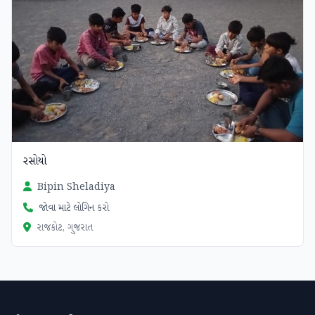
રસોયો
Bipin Sheladiya
જોવા માટે લોગિન કરો
રાજકોટ, ગુજરાત