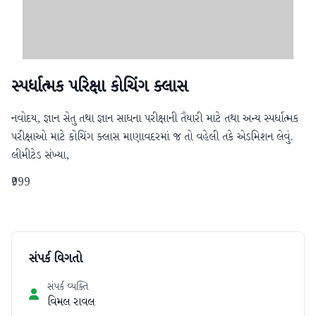
સ્પર્ધાત્મક પરિક્ષા કોચિંગ ક્લાસ
નવોદય, જ્ઞાન સેતુ તથા જ્ઞાન સાધના પરીક્ષાની તૈયારી માટે તથા અન્ય સ્પર્ધાત્મક 
પરીક્ષાઓ માટે કોચિંગ ક્લાસ માણાવદરમાં જ તો વહેલી તકે એડમિશન લેવું. 
લીમીટેડ સંખ્યા,
₹999
સંપર્ક વિગતો
સંપર્ક વ્યક્તિ
વિમલ રાવલ