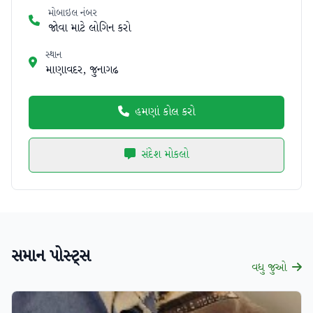
મોબાઇલ નંબર
જોવા માટે લોગિન કરો
સ્થાન
માણાવદર, જુનાગઢ
હમણાં કોલ કરો
સંદેશ મોકલો
સમાન પોસ્ટ્સ
વધુ જુઓ