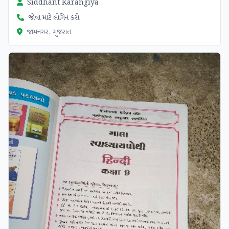
Siddhant Karangiya
જોવા માટે લોગિન કરો
જામનગર, ગુજરાત