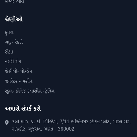
બજાર ભાવ
શ્રેણીઓ
કુતરા
ગાડુ- રેકડો
રીક્ષા
નર્સરી રોપ
જેસીબી- પોકલેન
જનરેટર - મશીન
સ્કૂલ- કોલેજ ક્લાસીસ -ટ્રેનિંગ
અમારો સંપર્ક કરો
૧લો માળ, ચં. દી. બિલ્ડિંગ, 7/11 ભક્તિનગર સ્ટેશન પ્લોટ, ગોંડલ રોડ,
રાજકોટ, ગુજરાત, ભારત - 360002