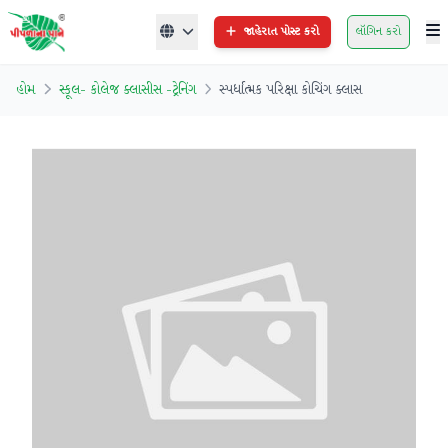
જાહેરાત પોસ્ટ કરો
લૉગિન કરો
હોમ
સ્કૂલ- કોલેજ ક્લાસીસ -ટ્રેનિંગ
સ્પર્ધાત્મક પરિક્ષા કોચિંગ ક્લાસ