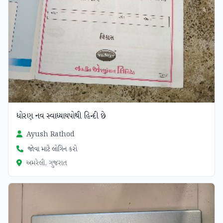
ધોરણ નવ સ્વાધ્યાયપોથી હિન્દી છે
Ayush Rathod
જોવા માટે લોગિન કરો
અમરેલી, ગુજરાત