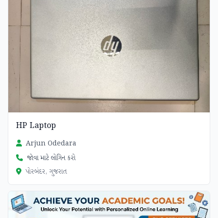
HP Laptop
Arjun Odedara
જોવા માટે લોગિન કરો
પોરબંદર, ગુજરાત