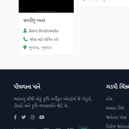
છાણીયું ખાતર
Ravi Keshwala
જોવા માટે લોગિન કરો
જુનાગઢ, ગુજરાત
પીપળાના પાને
ઝડપી લિંક્
ભારતનું સૌથી મોટું કૃષિ વર્ગીકૃત પ્લેટફોર્મ જે ખેડૂતો,
હોમ
ડીલરો અને કૃષિ વ્યવસાયોને જોડે છે.
અમારા વિષે
જાહેરાત પોસ્ટ 
વિશેષ જાહેરાત