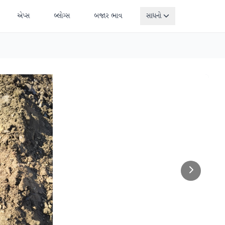
એપ્સ
બ્લોગ્સ
બજાર ભાવ
સાધનો