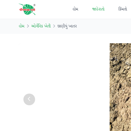
હોમ
જાહેરાતો
કિંમતો
હોમ
ઓર્ગેનિક ખેતી
છાણીયું ખાતર