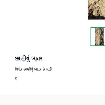
છાણીયું ખાતર
પિયોર છાણીયું ખાતર છે ગાડી
₹1