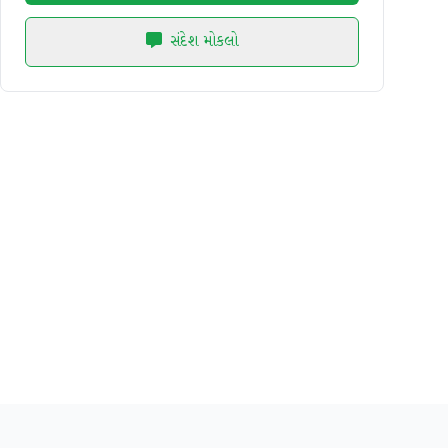
સંદેશ મોકલો