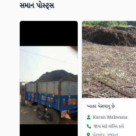
સમાન પોસ્ટ્સ
ખાતર વેસવાનૂ છે
Karan Makwana
જોવા માટે લોગિન કરો
પોરબંદર, ગુજરાત