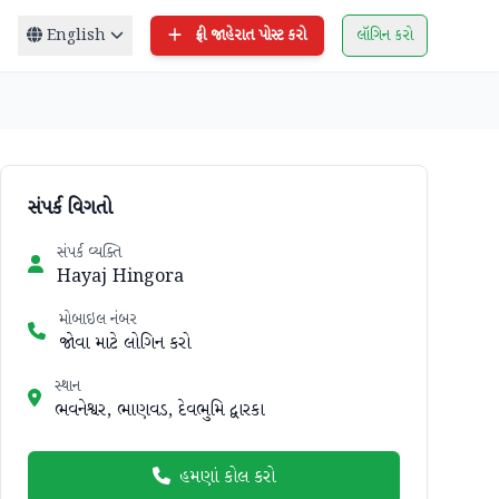
English
ફ્રી જાહેરાત પોસ્ટ કરો
લૉગિન કરો
સંપર્ક વિગતો
સંપર્ક વ્યક્તિ
Hayaj Hingora
મોબાઇલ નંબર
જોવા માટે લોગિન કરો
સ્થાન
ભવનેશ્વર, ભાણવડ, દેવભુમિ દ્વારકા
હમણાં કોલ કરો