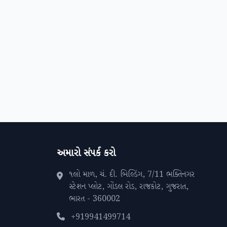
અમારો સંપર્ક કરો
૧લો માળ, ચં. દી. બિલ્ડિંગ, 7/11 ભક્તિનગર
સ્ટેશન પ્લોટ, ગોંડલ રોડ, રાજકોટ, ગુજરાત,
ભારત - 360002
+919941499714