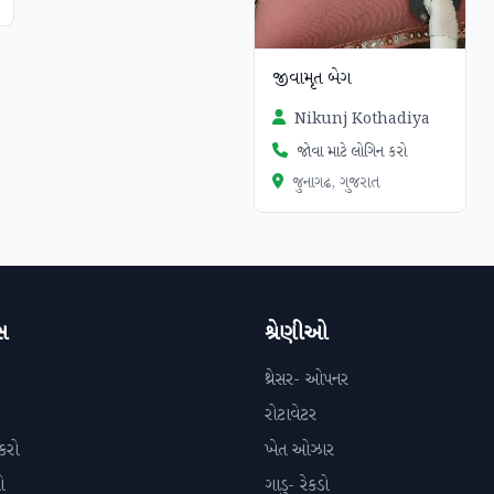
જીવામૃત બેગ
Nikunj Kothadiya
જોવા માટે લોગિન કરો
જુનાગઢ, ગુજરાત
સ
શ્રેણીઓ
થ્રેસર- ઓપનર
રોટાવેટર
કરો
ખેત ઓઝાર
ો
ગાડુ- રેકડો