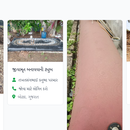
જીવામૃત બનાવવાની ટ્યુબ
તખતસંગભાઈ કનુભા પરમાર
જોવા માટે લોગિન કરો
બોટાદ, ગુજરાત