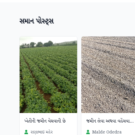
સમાન પોસ્ટ્સ
ખેતીની જમીન વેચવાની છે
જમીન‌‌ લેવા અથવા વહેંચવા માટે.
રાણાભાઇ મહેર
Malde Odedra