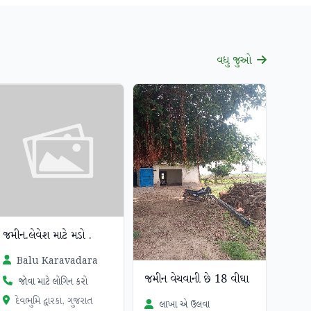
વધુ જુઓ
જમીન.લેવેશ માટે મડો .
Balu Karavadara
જમીન વેચવાની છે 18 વીઘા
જોવા માટે લોગિન કરો
દેવભુમિ દ્વારકા, ગુજરાત
લાખા એ ઉલવા