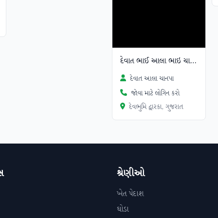
દેવાત ભાઈ આલા ભાઇ ચાનપા
દેવાત આલા ચાનપા
જોવા માટે લોગિન કરો
દેવભુમિ દ્વારકા, ગુજરાત
સ
શ્રેણીઓ
ખેત પેદાશ
ઘોડા