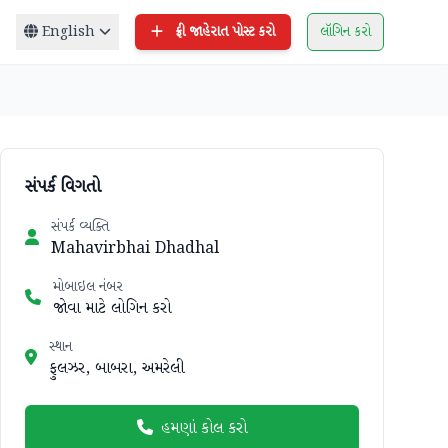
English
ફ્રી જાહેરાત પોસ્ટ કરો
લૉગિન કરો
સંપર્ક વિગતો
સંપર્ક વ્યક્તિ
Mahavirbhai Dhadhal
મોબાઇલ નંબર
જોવા માટે લોગિન કરો
સ્થાન
ફુલઝર, બાબરા, અમરેલી
હમણાં કોલ કરો