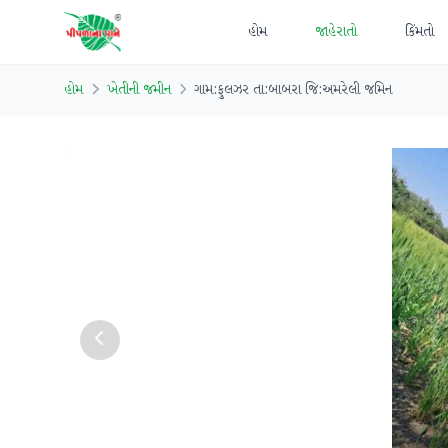
હોમ
જાહેરાતો
કિંમતો
હોમ
ખેતીની જમીન
ગામ:ફુલઝર તા:બાબરા જિ:અમરેલી જમિન