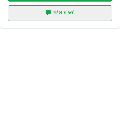
સંદેશ મોકલો