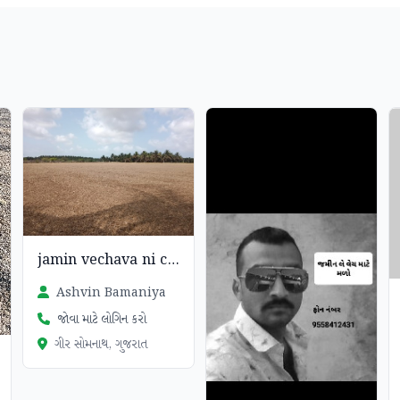
jamin vechava ni che
Ashvin Bamaniya
જોવા માટે લોગિન કરો
ગીર સોમનાથ, ગુજરાત