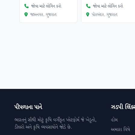
જોવા માટે લોગિન કરો
જોવા માટે લોગિન કરો
જામનગર, ગુજરાત
પોરબંદર, ગુજરાત
પીપળાના પાને
ઝડપી લિંક્
ભારતનું સૌથી મોટું કૃષિ વર્ગીકૃત પ્લેટફોર્મ જે ખેડૂતો,
હોમ
ડીલરો અને કૃષિ વ્યવસાયોને જોડે છે.
અમારા વિષે