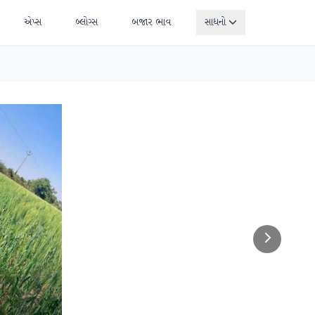
એપ્સ
બ્લોગ્સ
બજાર ભાવ
સાધનો