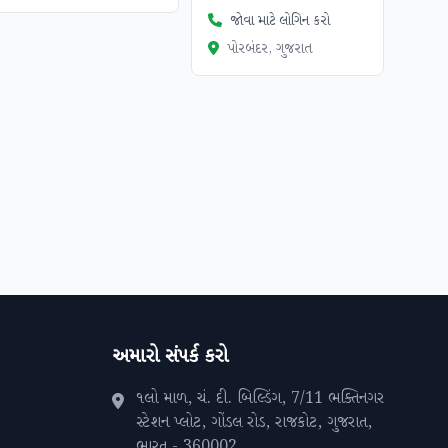
જોવા માટે લોગિન કરો
પોરબંદર, ગુજરાત
અમારો સંપર્ક કરો
૧લો માળ, ચં. દી. બિલ્ડિંગ, 7/11 ભક્તિનગર
સ્ટેશન પ્લોટ, ગોંડલ રોડ, રાજકોટ, ગુજરાત,
ભારત - 360002