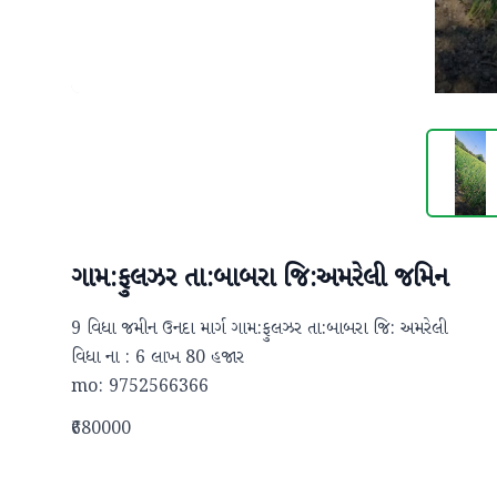
ગામ:ફુલઝર તા:બાબરા જિ:અમરેલી જમિન
9 વિધા જમીન ઉનદા માર્ગ ગામ:ફુલઝર તા:બાબરા જિ: અમરેલી 

વિધા ના : 6 લાખ 80 હજાર 

mo: 9752566366
₹680000