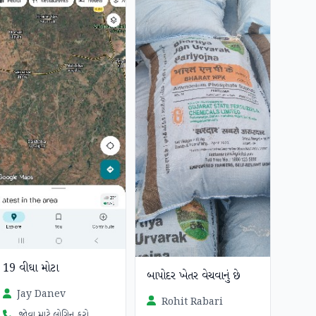
19 વીઘા મોટા
બાપોદર ખેતર વેચવાનું છે
Jay Danev
Rohit Rabari
જોવા માટે લોગિન કરો