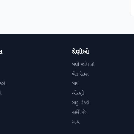
સ
શ્રેણીઓ
બધી જાહેરાતો
ખેત પેદાશ
કરો
ગાય
ો
ઓરણી
ગાડુ- રેકડો
નર્સરી રોપ
અન્ય