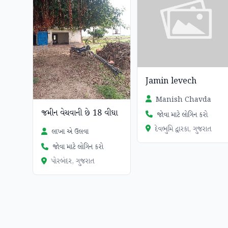
Jamin levech
Manish Chavda
જમીન વેચવાની છે 18 વીઘા
જોવા માટે લોગિન કરો
દેવભુમિ દ્વારકા, ગુજરાત
લાખા એ ઉલવા
જોવા માટે લોગિન કરો
પોરબંદર, ગુજરાત