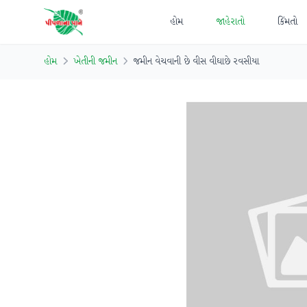
હોમ
જાહેરાતો
કિંમતો
હોમ
ખેતીની જમીન
જમીન વેચવાની છે વીસ વીઘાછે રવસીયા