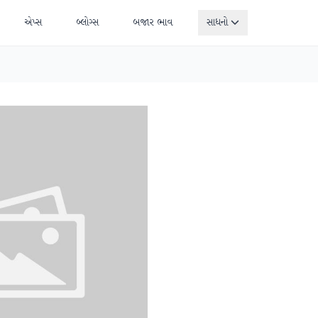
એપ્સ
બ્લોગ્સ
બજાર ભાવ
સાધનો