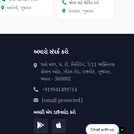
જોવા માટે લોગિન કરો
અમરેલી, ગુજરાત
પોરબંદર, ગુજરાત
અમારો સંપર્ક કરો
૧લો માળ, ચં. દી. બિલ્ડિંગ, 7/11 ભક્તિનગર
સ્ટેશન પ્લોટ, ગોંડલ રોડ, રાજકોટ, ગુજરાત,
ભારત - 360002
+919941499714
[email protected]
અમારી એપ ડાઉનલોડ કરો
Chat with us