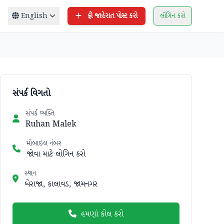
English
ફ્રી જાહેરાત પોસ્ટ કરો
લૉગિન કરો
સંપર્ક વિગતો
સંપર્ક વ્યક્તિ
Ruhan Malek
મોબાઇલ નંબર
જોવા માટે લોગિન કરો
સ્થાન
બેરાજા, કાલાવડ, જામનગર
હમણાં કોલ કરો