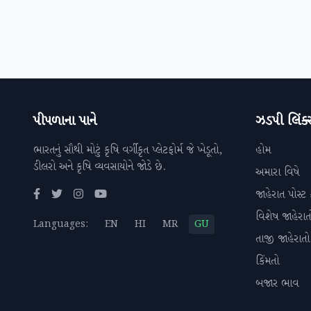
પીપળાના પાને
ઝડપી લિંક્
ભારતનું સૌથી મોટું કૃષિ વર્ગીકૃત પ્લેટફોર્મ જે ખેડૂતો,
હોમ
ડીલરો અને કૃષિ વ્યવસાયોને જોડે છે.
અમારા વિષે
જાહેરાત પોસ્ટ 
વિશેષ જાહેરાત
Languages:
EN
HI
MR
GU
તાજી જાહેરાતો
કિંમતો
બજાર ભાવ