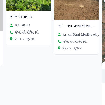
જમીન વેચવાની છે
લાલા ભરવાડ
જમીન લેવા અથવા વેછવા માટે મળો
જોવા માટે લોગિન કરો
Arjan Bhai Modhvadiya
જામનગર, ગુજરાત
જોવા માટે લોગિન કરો
પોરબંદર, ગુજરાત