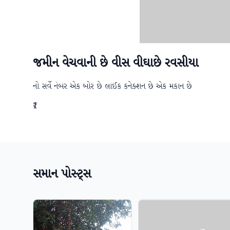
જમીન વેચવાની છે વીસ વીઘાછે રવસીયા
નો સર્વે નંબર એક બોર છે લાઈક કનેક્શન છે એક મકાન છે
₹1
સમાન પોસ્ટ્સ