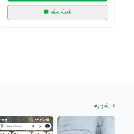
સંદેશ મોકલો
વધુ જુઓ