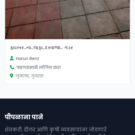
ફાઇબર..ના..લાફા..દરવાજા.. ગડર
Harun Bera
पाहण्यासाठी लॉगिन करा
जुनागड, गुजरात
पीपळाना पाने
शेतकरी, डीलर आणि कृषी व्यवसायांना जोडणारे