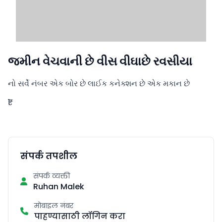
જમીન વેચવાની છે વીસ વીઘાછે રવસીયા
નો સર્વે નંબર એક બોર છે લાઈક કનેક્શન છે એક મકાન છે
₹1
संपर्क तपशील
संपर्क व्यक्ती
Ruhan Malek
मोबाइल नंबर
पाहण्यासाठी लॉगिन करा