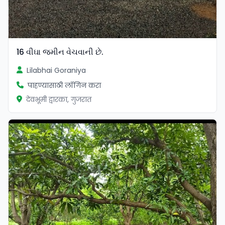
16 વીઘા જમીન વેચવાની છે.
Lilabhai Goraniya
पाहण्यासाठी लॉगिन करा
देवभूमी द्वारका, गुजरात