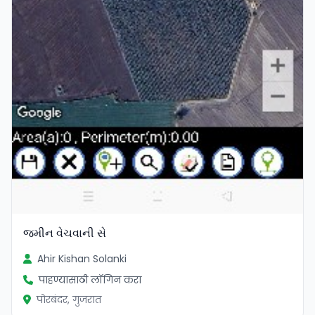
જમીન વેચવાની સે
Ahir Kishan Solanki
पाहण्यासाठी लॉगिन करा
पोरबंदर, गुजरात