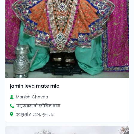
jamin leva mate mlo
Manish Chavda
पाहण्यासाठी लॉगिन करा
देवभूमी द्वारका, गुजरात