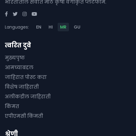
भारतातील सर्वात मोठे कृषी वर्गीकृत प्लॅटफॉर्म.
Languages:
EN
HI
MR
GU
त्वरित दुवे
मुख्यपृष्ठ
आमच्याबद्दल
जाहिरात पोस्ट करा
विशेष जाहिराती
अलीकडील जाहिराती
किंमत
एपीएमसी किंमती
श्रेणी