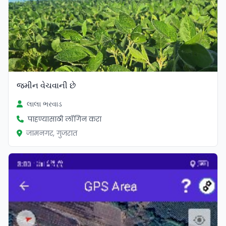
જમીન વેચવાની છે
લાલા ભરવાડ
पाहण्यासाठी लॉगिन करा
जामनगर, गुजरात