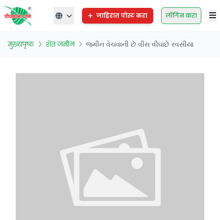
जाहिरात पोस्ट करा
लॉगिन करा
मुख्यपृष्ठ
शेत जमीन
જમીન વેચવાની છે વીસ વીઘાછે રવસીયા