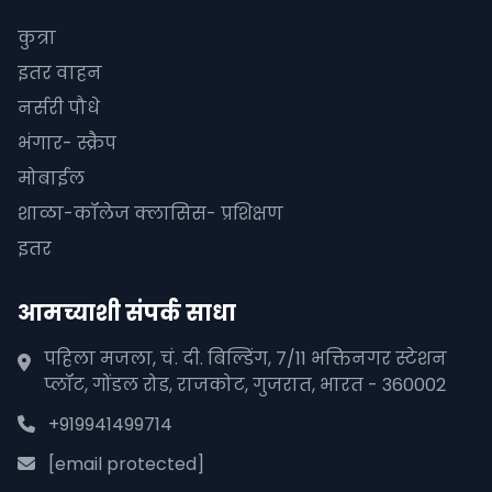
कुत्रा
इतर वाहन
नर्सरी पौधे
भंगार- स्क्रैप
मोबाईल
शाळा-कॉलेज क्लासिस- प्रशिक्षण
इतर
आमच्याशी संपर्क साधा
पहिला मजला, चं. दी. बिल्डिंग, 7/11 भक्तिनगर स्टेशन
प्लॉट, गोंडल रोड, राजकोट, गुजरात, भारत - 360002
+919941499714
[email protected]