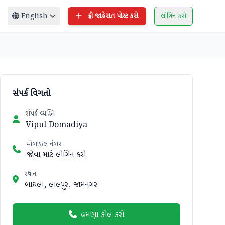
English
ફ્રી જાહેરાત પોસ્ટ કરો
લૉગિન કરો
સંપર્ક વિગતો
સંપર્ક વ્યક્તિ
Vipul Domadiya
મોબાઇલ નંબર
જોવા માટે લોગિન કરો
સ્થાન
બાઘલા, લાલપુર, જામનગર
હમણાં કોલ કરો