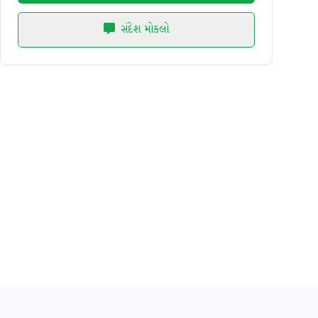
સંદેશ મોકલો