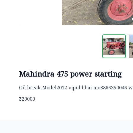
Mahindra 475 power starting
Oil break.Model2012 vipul bhai mo8866350046 wh
₹320000