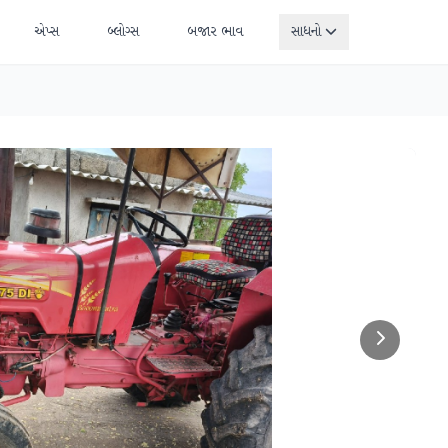
એપ્સ
બ્લોગ્સ
બજાર ભાવ
સાધનો