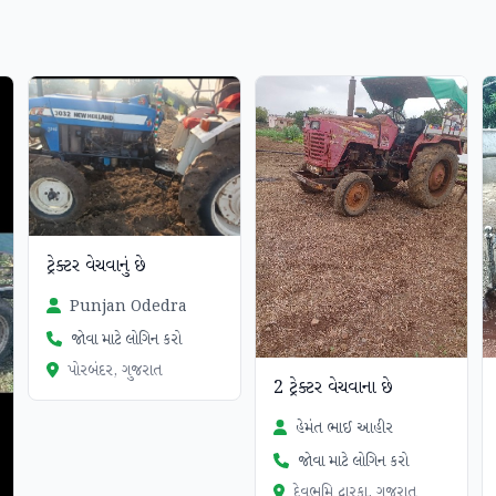
ટ્રેક્ટર વેચવાનું છે
Punjan Odedra
જોવા માટે લોગિન કરો
પોરબંદર, ગુજરાત
2 ટ્રેક્ટર વેચવાના છે
હેમંત ભાઈ આહીર
જોવા માટે લોગિન કરો
દેવભુમિ દ્વારકા, ગુજરાત