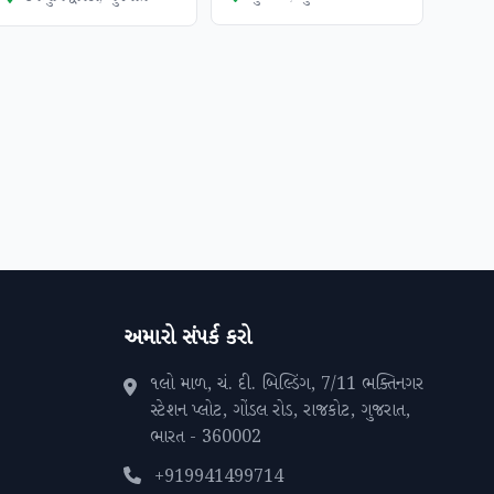
અમારો સંપર્ક કરો
૧લો માળ, ચં. દી. બિલ્ડિંગ, 7/11 ભક્તિનગર
સ્ટેશન પ્લોટ, ગોંડલ રોડ, રાજકોટ, ગુજરાત,
ભારત - 360002
+919941499714