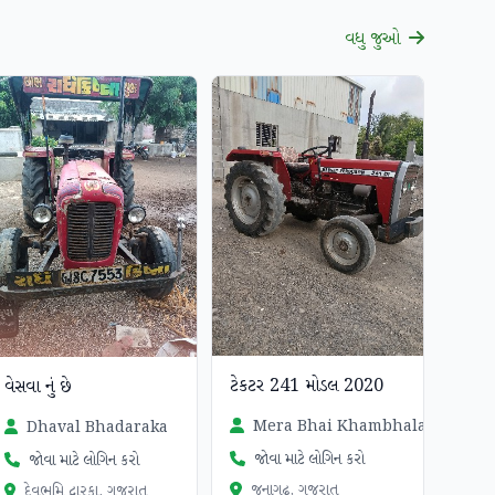
વધુ જુઓ
ટેકટર 241 મોડલ 2020
વેસવા નું છે
Mera Bhai Khambhala
Dhaval Bhadaraka
જોવા માટે લોગિન કરો
જોવા માટે લોગિન કરો
જુનાગઢ, ગુજરાત
દેવભુમિ દ્વારકા, ગુજરાત