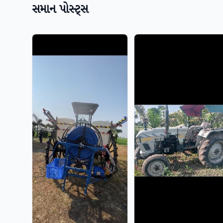
સમાન પોસ્ટ્સ