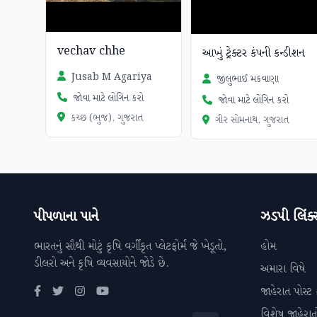
vechav chhe
આખું ટ્રેક્ટર કંપની કન્ડીશન
Jusab M Agariya
જીલુભાઈ મકવાણા
જોવા માટે લોગિન કરો
જોવા માટે લોગિન કરો
કચ્છ (ભુજ), ગુજરાત
ગીર સોમનાથ, ગુજરાત
પીપળાના પાને
ઝડપી લિંક્
ભારતનું સૌથી મોટું કૃષિ વર્ગીકૃત પ્લેટફોર્મ જે ખેડૂતો,
હોમ
ડીલરો અને કૃષિ વ્યવસાયોને જોડે છે.
અમારા વિષે
જાહેરાત પોસ્ટ 
વિશેષ જાહેરાત