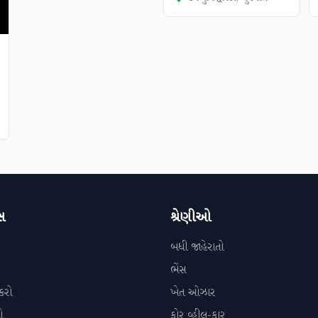
સ
શ્રેણીઓ
બધી જાહેરાતો
ભેંસ
કરો
ખેત ઓઝાર
ો
ફોર વ્હીલ-કાર