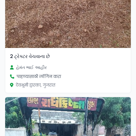
2 ટ્રેક્ટર વેચવાના છે
હેમંત ભાઈ આહીર
पाहण्यासाठी लॉगिन करा
देवभूमी द्वारका, गुजरात