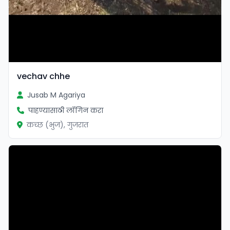
vechav chhe
Jusab M Agariya
पाहण्यासाठी लॉगिन करा
कच्छ (भुज), गुजरात