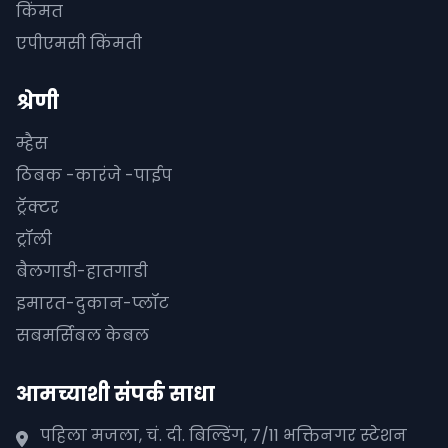
किंमत
एपीएमसी किंमती
श्रेणी
म्हैस
ठिबक -कारंजे -पाईप
ट्रॅक्टर
ट्रॉली
बैलगाडी-हातगाडी
इमारत-दुकान-प्लॉट
सबमर्सिबल केबल
आमच्याशी संपर्क साधा
पहिला मजला, चं. दी. बिल्डिंग, 7/11 भक्तिनगर स्टेशन