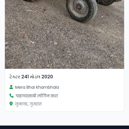
ટેકટર 241 મોડલ 2020
Mera Bhai Khambhala
पाहण्यासाठी लॉगिन करा
जुनागड, गुजरात