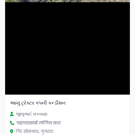
આખું ટ્રેક્ટર કંપની કન્ડીશન
જીલુભાઈ મકવાણા
पाहण्यासाठी लॉगिन करा
गिर सोमनाथ, गुजरात