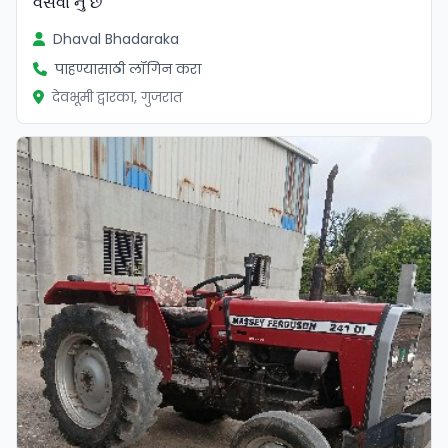
વેસવા નું છે
Dhaval Bhadaraka
पाहण्यासाठी लॉगिन करा
देवभूमी द्वारका, गुजरात