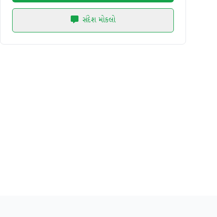
સંદેશ મોકલો