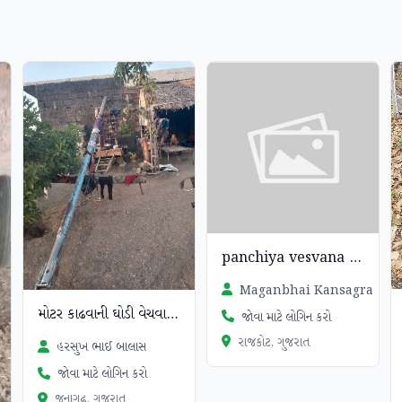
panchiya vesvana se4
Maganbhai Kansagra
મોટર કાઢવાની ઘોડી વેચવાની છે
જોવા માટે લોગિન કરો
રાજકોટ, ગુજરાત
હરસુખ ભાઈ બાલાસ
જોવા માટે લોગિન કરો
જુનાગઢ, ગુજરાત