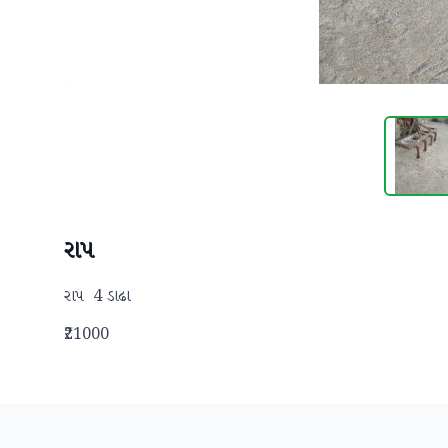
રાપ
રાપ  4 ડાઢા
₹21000