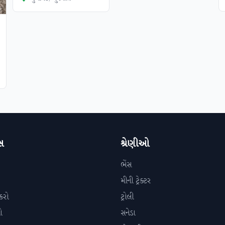
સ
શ્રેણીઓ
ભેંસ
મીની ટ્રેક્ટર
કરો
ટ્રોલી
ો
સનેડા