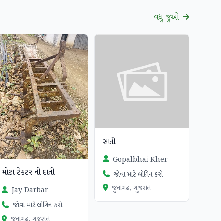
વધુ જુઓ
સાતી
Gopalbhai Kher
મોટા ટેકટર ની દાતી
જોવા માટે લોગિન કરો
જુનાગઢ, ગુજરાત
Jay Darbar
જોવા માટે લોગિન કરો
જુનાગઢ, ગુજરાત