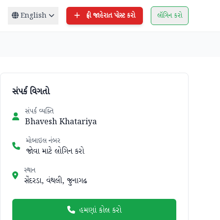
English
ફ્રી જાહેરાત પોસ્ટ કરો
લૉગિન કરો
સંપર્ક વિગતો
સંપર્ક વ્યક્તિ
Bhavesh Khatariya
મોબાઇલ નંબર
જોવા માટે લોગિન કરો
સ્થાન
સેંદરડા, વંથલી, જુનાગઢ
હમણાં કોલ કરો