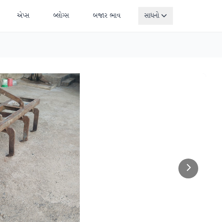
એપ્સ
બ્લોગ્સ
બજાર ભાવ
સાધનો