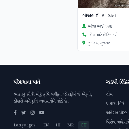
ભોજાભાઈ. B. ઝાલા
ભોજા ભાઈ ઝાલા
જોવા માટે લોગિન કરો
જુનાગઢ, ગુજરાત
પીપળાના પાને
ઝડપી લિંક્
ભારતનું સૌથી મોટું કૃષિ વર્ગીકૃત પ્લેટફોર્મ જે ખેડૂતો,
હોમ
ડીલરો અને કૃષિ વ્યવસાયોને જોડે છે.
અમારા વિષે
જાહેરાત પોસ્ટ 
વિશેષ જાહેરાત
Languages:
EN
HI
MR
GU