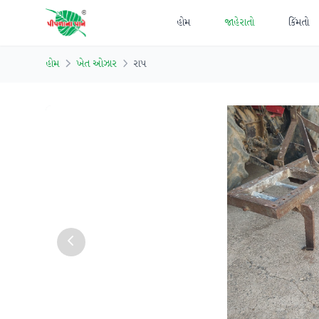
હોમ
જાહેરાતો
કિંમતો
હોમ
ખેત ઓઝાર
રાપ