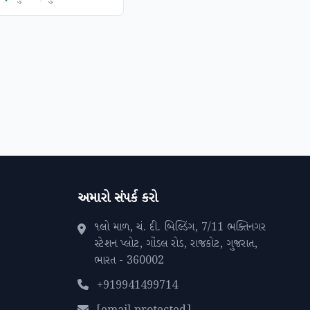
અમારો સંપર્ક કરો
૧લો માળ, ચં. દી. બિલ્ડિંગ, 7/11 ભક્તિનગર
સ્ટેશન પ્લોટ, ગોંડલ રોડ, રાજકોટ, ગુજરાત,
ભારત - 360002
+919941499714