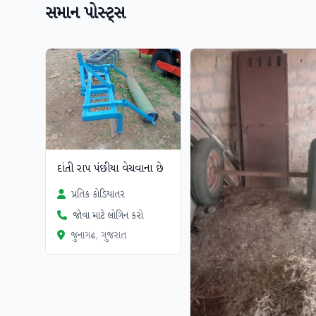
સમાન પોસ્ટ્સ
ચકાસાયેલ
દાંતી રાપ પંછીયા વેચવાના છે
પ્રતિક કોડિયાતર
જોવા માટે લોગિન કરો
જુનાગઢ, ગુજરાત