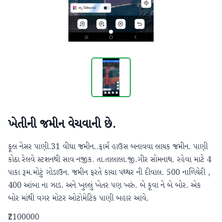
ખેતીની જમીન વેચવાની છે.
ફૂલ નેસર પાણી.31 વીઘા જમીન..ફાર્મ હાઉસ બનાવવા લાયક જમીન. પાણી 
કોઠા રેલવે સ્ટશનથી સાવ નજીક. તા.તાલાલા.જી.ગીર સોમનાથ. રહેવા માટે 4 
પાકા રૂમ.મોટું ગોડાઉન. જમીન ફરતે કાચા પથ્થર ની દીવાલ. 500 નાળિયેરી , 
400 આંબા ના ઝાડ. અને ખુલ્લું ખેતર પણ ખરું. બે કૂવા ને બે બોર. એક 
બોર માંથી વગર મોટર ઓટોમેટિક પાણી બહાર આવે.
₹2100000