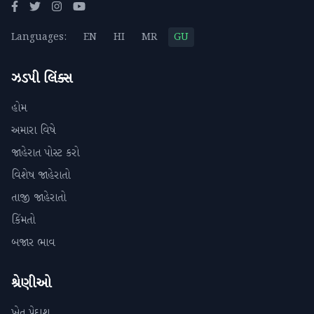
Languages:
EN
HI
MR
GU
ઝડપી લિંક્સ
હોમ
અમારા વિષે
જાહેરાત પોસ્ટ કરો
વિશેષ જાહેરાતો
તાજી જાહેરાતો
કિંમતો
બજાર ભાવ
શ્રેણીઓ
ખેત પેદાશ