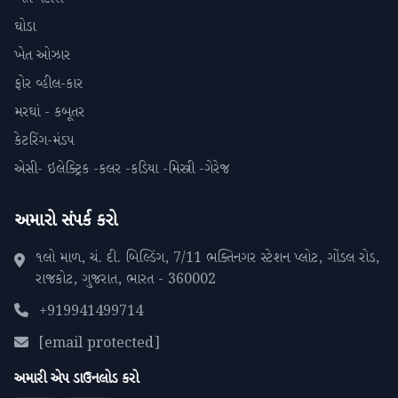
ઘોડા
ખેત ઓઝાર
ફોર વ્હીલ-કાર
મરઘાં - કબૂતર
કેટરિંગ-મંડપ
એસી- ઇલેક્ટ્રિક -કલર -કડિયા -મિસ્ત્રી -ગેરેજ
અમારો સંપર્ક કરો
૧લો માળ, ચં. દી. બિલ્ડિંગ, 7/11 ભક્તિનગર સ્ટેશન પ્લોટ, ગોંડલ રોડ,
રાજકોટ, ગુજરાત, ભારત - 360002
+919941499714
[email protected]
અમારી એપ ડાઉનલોડ કરો