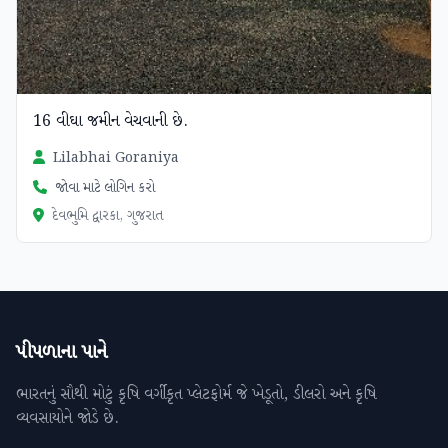
16 વીઘા જમીન વેચવાની છે.
Lilabhai Goraniya
જોવા માટે લોગિન કરો
દેવભુમિ દ્વારકા, ગુજરાત
પીપળાના પાને
ભારતનું સૌથી મોટું કૃષિ વર્ગીકૃત પ્લેટફોર્મ જે ખેડૂતો, ડીલરો અને કૃષિ
વ્યવસાયોને જોડે છે.