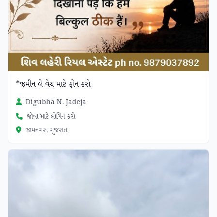
*જમીન લે વેચ માટે ફોન કરો
Digubha N. Jadeja
જોવા માટે લોગિન કરો
જામનગર, ગુજરાત