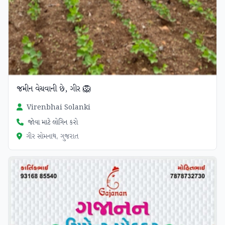
જમીન વેચવાની છે, ગીર 🦁
Virenbhai Solanki
જોવા માટે લોગિન કરો
ગીર સોમનાથ, ગુજરાત
ચકાસાયેલ