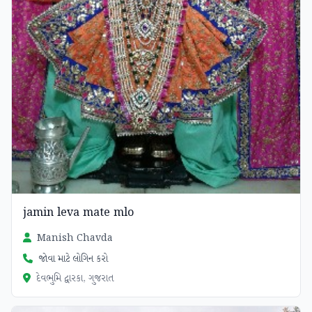
jamin leva mate mlo
Manish Chavda
જોવા માટે લોગિન કરો
દેવભુમિ દ્વારકા, ગુજરાત