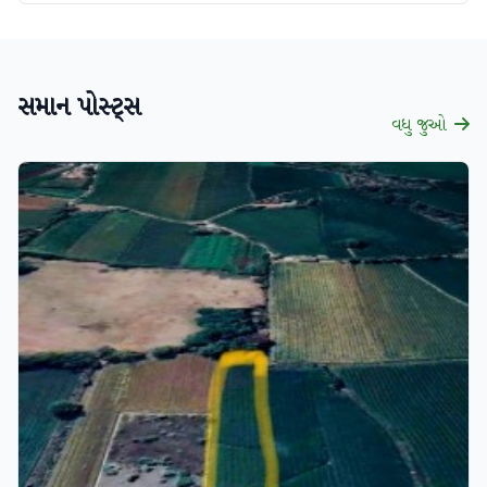
સમાન પોસ્ટ્સ
વધુ જુઓ