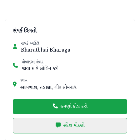
સંપર્ક વિગતો
સંપર્ક વ્યક્તિ
Bharatbhai Bharaga
મોબાઇલ નંબર
જોવા માટે લોગિન કરો
સ્થાન
આંબળાશ, તલાલા, ગીર સોમનાથ
હમણાં કોલ કરો
સંદેશ મોકલો