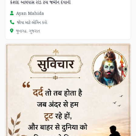
કેશોદ બાયપાસ રોડ ટચ જમીન દેવાની
Ayan Mahida
જોવા માટે લોગિન કરો
જુનાગઢ, ગુજરાત
ચકાસાયેલ