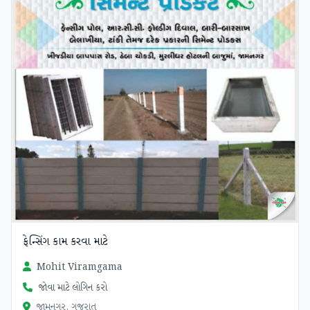
ફેન્સિંગ કામ કરવા માટે
Mohit Viramgama
જોવા માટે લોગિન કરો
જામનગર, ગુજરાત