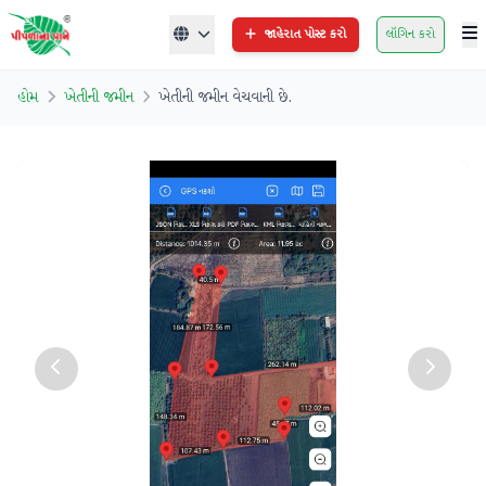
જાહેરાત પોસ્ટ કરો
લૉગિન કરો
હોમ
ખેતીની જમીન
ખેતીની જમીન વેચવાની છે.