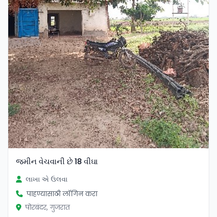
જમીન વેચવાની છે 18 વીઘા
લાખા એ ઉલવા
पाहण्यासाठी लॉगिन करा
पोरबंदर, गुजरात