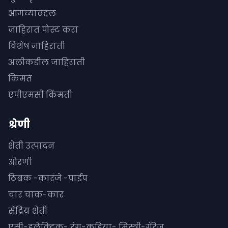
आमच्याबद्दल
जाहिरात पोस्ट करा
विशेष जाहिराती
अलीकडील जाहिराती
किंमत
एपीएमसी किंमती
श्रेणी
शेती उत्पादन
ओरणी
ठिबक -कारंजे -पाईप
चार चाक-कार
सेंद्रिय शेती
एसी-इलेक्ट्रिक- रंग-कड़िया- मिस्त्री-गॅरेज