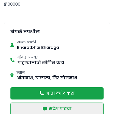
₹2100000
संपर्क तपशील
संपर्क व्यक्ती
Bharatbhai Bharaga
मोबाइल नंबर
पाहण्यासाठी लॉगिन करा
स्थान
आंबळाश, टालाला, गिर सोमनाथ
आता कॉल करा
संदेश पाठवा