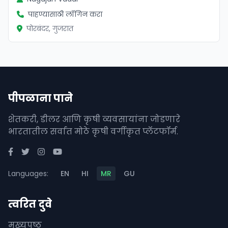
पाहण्यासाठी लॉगिन करा
पोरबंदर, गुजरात
पीपळाना पाने
शेतकरी, डीलर आणि कृषी व्यवसायांना जोडणारे
भारतातील सर्वात मोठे कृषी वर्गीकृत प्लॅटफॉर्म.
Languages:
EN
HI
MR
GU
त्वरित दुवे
मुख्यपृष्ठ