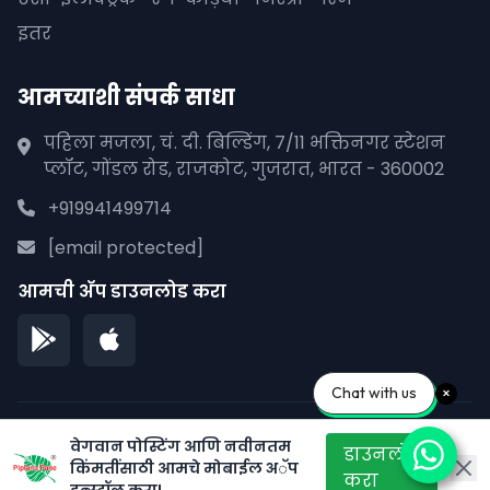
इतर
आमच्याशी संपर्क साधा
पहिला मजला, चं. दी. बिल्डिंग, 7/11 भक्तिनगर स्टेशन
प्लॉट, गोंडल रोड, राजकोट, गुजरात, भारत - 360002
+919941499714
[email protected]
आमची अ‍ॅप डाउनलोड करा
Chat with us
© 2026 पीपळाना पाने. सर्व हक्क राखीव.
वेगवान पोस्टिंग आणि नवीनतम
डाउनलोड
किंमतींसाठी आमचे मोबाईल अॅप
गोपनीयता धोरण
सेवेच्या अटी
साइटमॅप
करा