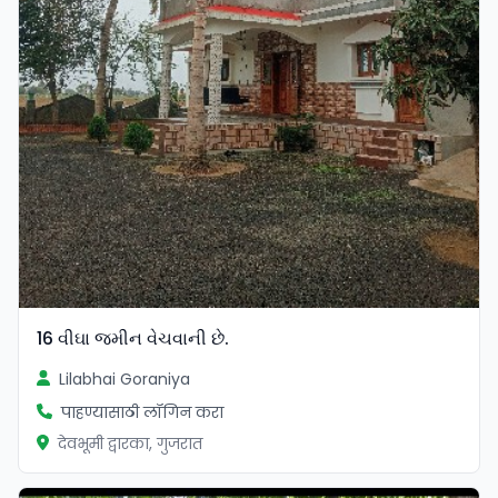
16 વીઘા જમીન વેચવાની છે.
Lilabhai Goraniya
पाहण्यासाठी लॉगिन करा
देवभूमी द्वारका, गुजरात