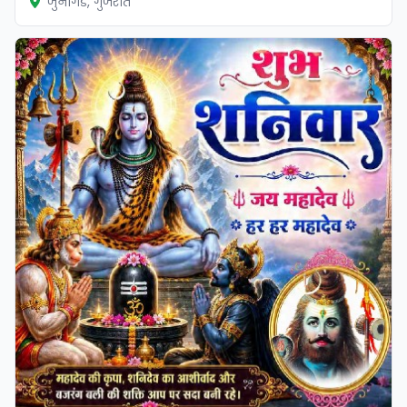
जुनागड, गुजरात
सत्यापित