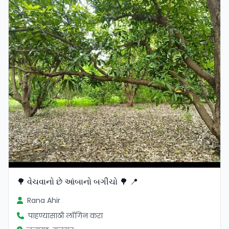
🌳 વેચવાનો છે આંબાનો બગીચો 🌳 📍
Rana Ahir
पाहण्यासाठी लॉगिन करा