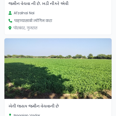
જમીન વેચવા ની છે. ખડી નીકરે એવી
Afzalnai Nai
पाहण्यासाठी लॉगिन करा
पोरबंदर, गुजरात
ખેતી લાયક જમીન વેચવાની છે
Nagajan Vadar