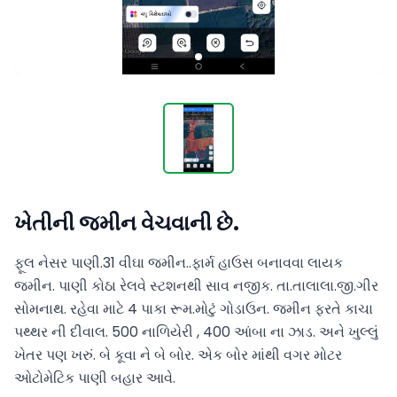
ખેતીની જમીન વેચવાની છે.
ફૂલ નેસર પાણી.31 વીઘા જમીન..ફાર્મ હાઉસ બનાવવા લાયક 
જમીન. પાણી કોઠા રેલવે સ્ટશનથી સાવ નજીક. તા.તાલાલા.જી.ગીર 
સોમનાથ. રહેવા માટે 4 પાકા રૂમ.મોટું ગોડાઉન. જમીન ફરતે કાચા 
પથ્થર ની દીવાલ. 500 નાળિયેરી , 400 આંબા ના ઝાડ. અને ખુલ્લું 
ખેતર પણ ખરું. બે કૂવા ને બે બોર. એક બોર માંથી વગર મોટર 
ઓટોમેટિક પાણી બહાર આવે.