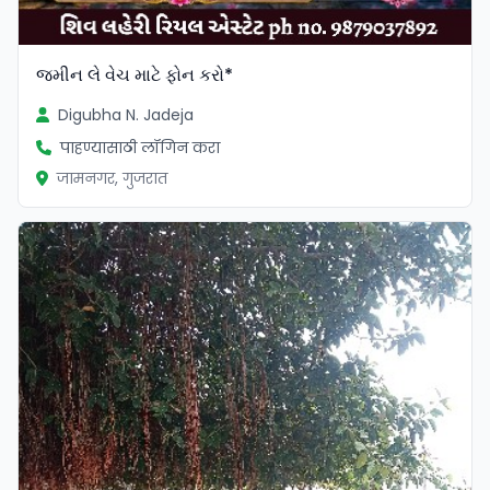
જમીન લે વેચ માટે ફોન કરો*
Digubha N. Jadeja
पाहण्यासाठी लॉगिन करा
जामनगर, गुजरात