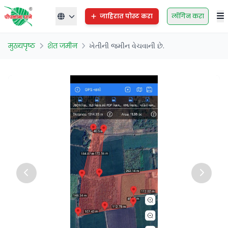
जाहिरात पोस्ट करा
लॉगिन करा
मुख्यपृष्ठ
शेत जमीन
ખેતીની જમીન વેચવાની છે.