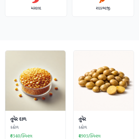
મસાલા
શાકભાજી
તુવેર દાળ
તુવેર
કઠોળ
કઠોળ
₹6540/ક્વિન્ટલ
₹4905/ક્વિન્ટલ