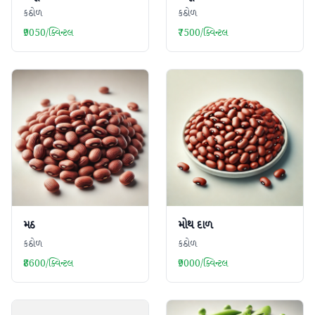
કઠોળ
કઠોળ
₹9050/ક્વિન્ટલ
₹7500/ક્વિન્ટલ
મઠ
મોથ દાળ
કઠોળ
કઠોળ
₹8600/ક્વિન્ટલ
₹9000/ક્વિન્ટલ