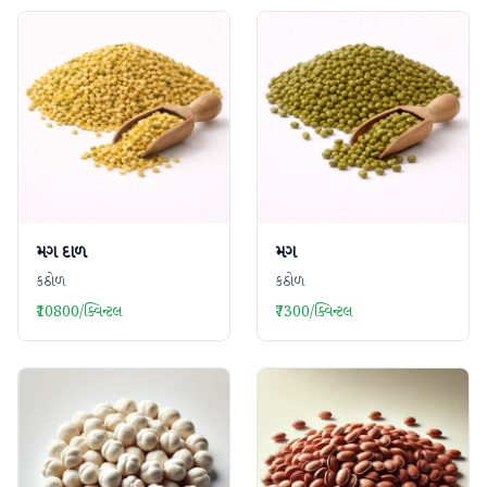
મગ દાળ
મગ
કઠોળ
કઠોળ
₹10800/ક્વિન્ટલ
₹7300/ક્વિન્ટલ