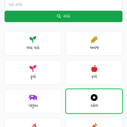
શોધો
બધા પાકો
અનાજ
ફૂલો
ફળો
પશુધન
કઠોળ