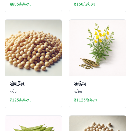
₹4885/ક્વિન્ટલ
₹5150/ક્વિન્ટલ
સોયાબિન
સનહેમ્પ
કઠોળ
કઠોળ
₹7125/ક્વિન્ટલ
₹11125/ક્વિન્ટલ