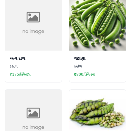
અન્ય દાળ
વટાણા
કઠોળ
કઠોળ
₹7175/ક્વિન્ટલ
₹1800/ક્વિન્ટલ