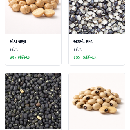
મોટા ચણા
અડદની દાળ
કઠોળ
કઠોળ
₹5975/ક્વિન્ટલ
₹10250/ક્વિન્ટલ