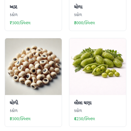
અડદ
ચોળા
કઠોળ
કઠોળ
₹7500/ક્વિન્ટલ
₹5000/ક્વિન્ટલ
ચોળી
લીલા ચણા
કઠોળ
કઠોળ
₹5500/ક્વિન્ટલ
₹4250/ક્વિન્ટલ