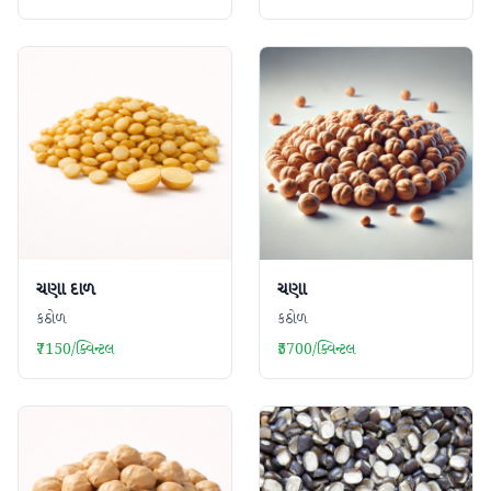
ચણા દાળ
ચણા
કઠોળ
કઠોળ
₹7150/ક્વિન્ટલ
₹5700/ક્વિન્ટલ