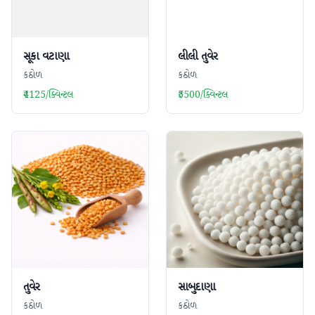
સૂકા વટાણા
લીલી તુવેર
કઠોળ
કઠોળ
₹4125/ક્વિન્ટલ
₹5500/ક્વિન્ટલ
તુવેર
સાબુદાણા
કઠોળ
કઠોળ