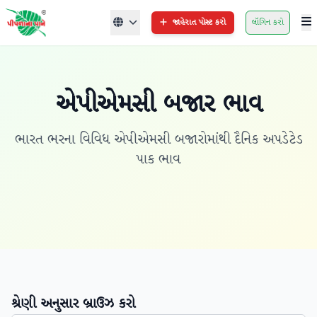
જાહેરાત પોસ્ટ કરો
લૉગિન કરો
એપીએમસી બજાર ભાવ
ભારત ભરના વિવિધ એપીએમસી બજારોમાંથી દૈનિક અપડેટેડ
પાક ભાવ
શ્રેણી અનુસાર બ્રાઉઝ કરો