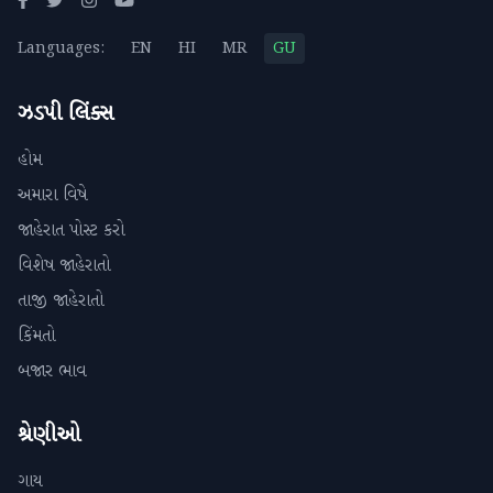
Languages:
EN
HI
MR
GU
ઝડપી લિંક્સ
હોમ
અમારા વિષે
જાહેરાત પોસ્ટ કરો
વિશેષ જાહેરાતો
તાજી જાહેરાતો
કિંમતો
બજાર ભાવ
શ્રેણીઓ
ગાય