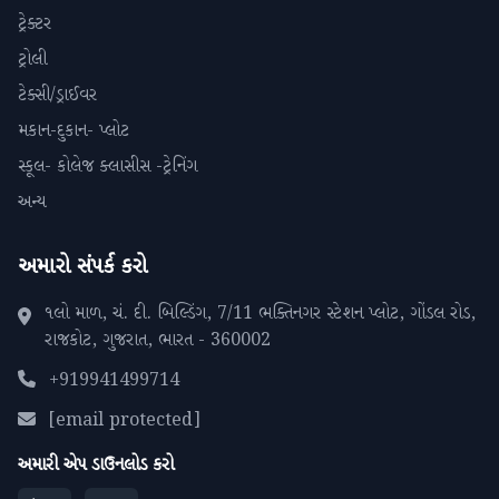
ટ્રેક્ટર
ટ્રોલી
ટેક્સી/ડ્રાઈવર
મકાન-દુકાન- પ્લોટ
સ્કૂલ- કોલેજ ક્લાસીસ -ટ્રેનિંગ
અન્ય
અમારો સંપર્ક કરો
૧લો માળ, ચં. દી. બિલ્ડિંગ, 7/11 ભક્તિનગર સ્ટેશન પ્લોટ, ગોંડલ રોડ,
રાજકોટ, ગુજરાત, ભારત - 360002
+919941499714
[email protected]
અમારી એપ ડાઉનલોડ કરો