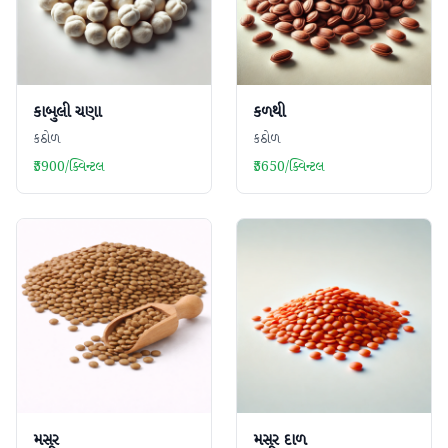
કાબુલી ચણા
કળથી
કઠોળ
કઠોળ
₹5900/ક્વિન્ટલ
₹5650/ક્વિન્ટલ
મસૂર
મસૂર દાળ