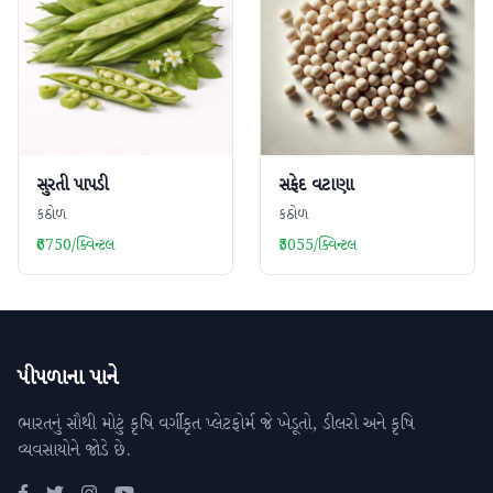
સુરતી પાપડી
સફેદ વટાણા
કઠોળ
કઠોળ
₹6750/ક્વિન્ટલ
₹5055/ક્વિન્ટલ
પીપળાના પાને
ભારતનું સૌથી મોટું કૃષિ વર્ગીકૃત પ્લેટફોર્મ જે ખેડૂતો, ડીલરો અને કૃષિ
વ્યવસાયોને જોડે છે.