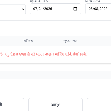
શરૂઆતની તારીખ
અંતિમ તારીખ
વિવિધતા
ન્યૂનતમ ભાવ
વધુ ચોક્કસ જાણકારી માટે આપના નજીકના માર્કેટિંગ યાર્ડનો સંપર્ક કરવો.
લી
આણંદ