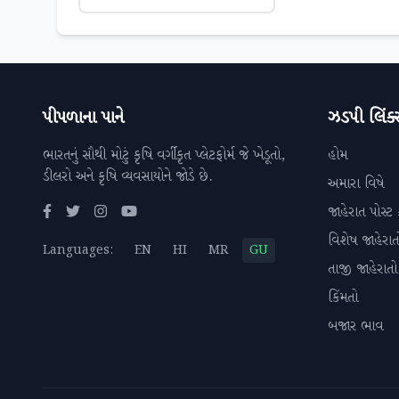
પીપળાના પાને
ઝડપી લિંક્
ભારતનું સૌથી મોટું કૃષિ વર્ગીકૃત પ્લેટફોર્મ જે ખેડૂતો,
હોમ
ડીલરો અને કૃષિ વ્યવસાયોને જોડે છે.
અમારા વિષે
જાહેરાત પોસ્ટ 
વિશેષ જાહેરાત
Languages:
EN
HI
MR
GU
તાજી જાહેરાતો
કિંમતો
બજાર ભાવ