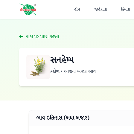
હોમ
જાહેરાતો
કિંમતો
પાકો પર પાછા જાઓ
સનહેમ્પ
કઠોળ • આજના બજાર ભાવ
ભાવ ઇતિહાસ (બધા બજાર)