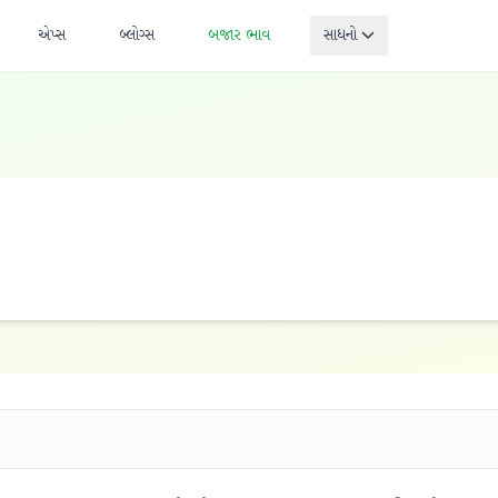
એપ્સ
બ્લોગ્સ
બજાર ભાવ
સાધનો