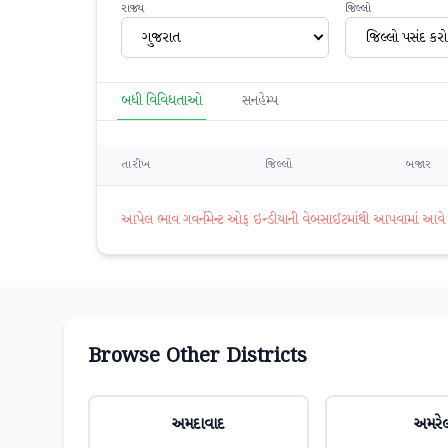
રાજ્ય
જિલ્લો
ગુજરાત
જિલ્લો પસંદ કરો
બધી વિવિધતાઓ
સનહેમ્પ
તારીખ
જિલ્લો
બજાર
આપેલ ભાવ ગવર્નમેન્ટ ઓફ ઇન્ડીયાની વેબસાઈટમાંથી આપવામાં આવે છે. 
Browse Other Districts
અમદાવાદ
અમરે