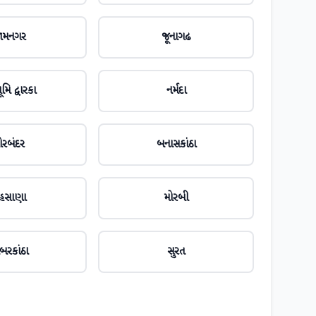
ામનગર
જૂનાગઢ
મિ દ્વારકા
નર્મદા
ોરબંદર
બનાસકાંઠા
ેહસાણા
મોરબી
બરકાંઠા
સુરત