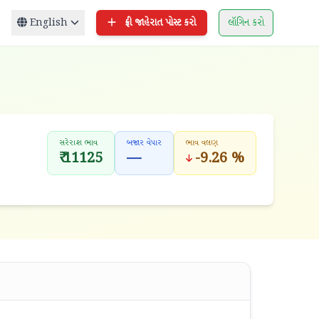
English
ફ્રી જાહેરાત પોસ્ટ કરો
લૉગિન કરો
સરેરાશ ભાવ
બજાર વેપાર
ભાવ વલણ
₹ 11125
—
-9.26 %