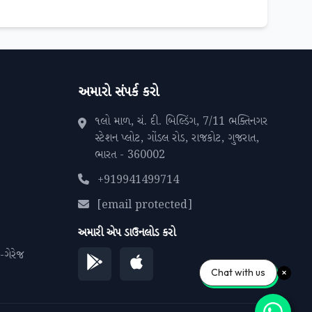
અમારો સંપર્ક કરો
૧લો માળ, ચં. દી. બિલ્ડિંગ, 7/11 ભક્તિનગર
સ્ટેશન પ્લોટ, ગોંડલ રોડ, રાજકોટ, ગુજરાત,
ભારત - 360002
+919941499714
[email protected]
અમારી એપ ડાઉનલોડ કરો
 -ગેરેજ
Chat with us