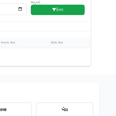
લાગુ કરો
ફિલ્ટર
મહત્તમ ભાવ
મોડલ ભાવ
કચ્છ
ખેડા