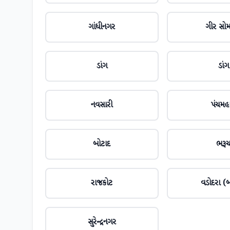
ગાંધીનગર
ગીર સો
ડાંગ
ડાંગ
નવસારી
પંચમહ
બોટાદ
ભરૂ
રાજકોટ
વડોદરા (બ
સુરેન્દ્રનગર