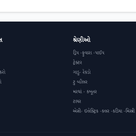
સ
શ્રેણીઓ
ડ્રિપ -ફુવારા -પાઈપ
ટ્રેક્ટર
કરો
ગાડુ- રેકડો
ો
ટુ વ્હીલર
મરઘાં - કબૂતર
ટાયર
એસી- ઇલેક્ટ્રિક -કલર -કડિયા -મિસ્ત્રી