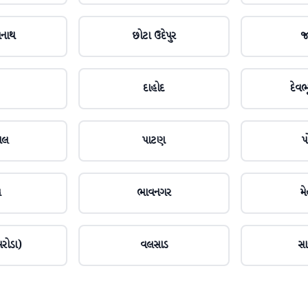
મનાથ
છોટા ઉદેપુર
જ
દાહોદ
દેવભૂ
ાલ
પાટણ
પ
ચ
ભાવનગર
મ
રોડા)
વલસાડ
સા