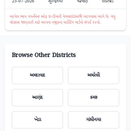
25-07-2026
સુરેન્દ્રનગર
વઢવાણ
હાઇબ્રિડ
₹
આપેલ ભાવ ગવર્નમેન્ટ ઓફ ઇન્ડીયાની વેબસાઈટમાંથી આપવામાં આવે છે. વધુ
ચોક્કસ જાણકારી માટે આપના નજીકના માર્કેટિંગ યાર્ડનો સંપર્ક કરવો.
Browse Other Districts
અમદાવાદ
અમરેલી
આણંદ
કચ્છ
ખેડા
ગાંધીનગર