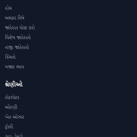
હોમ
અમારા વિષે
જાહેરાત પોસ્ટ કરો
વિશેષ જાહેરાતો
તાજી જાહેરાતો
કિંમતો
બજાર ભાવ
શ્રેણીઓ
રોટાવેટર
ઓરણી
ખેત ઓઝાર
ટ્રોલી
ગાડુ- રેકડો