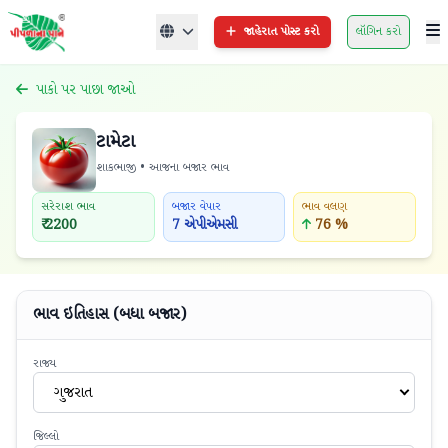
જાહેરાત પોસ્ટ કરો
લૉગિન કરો
પાકો પર પાછા જાઓ
ટામેટા
શાકભાજી • આજના બજાર ભાવ
સરેરાશ ભાવ
બજાર વેપાર
ભાવ વલણ
₹ 2200
7 એપીએમસી
76 %
ભાવ ઇતિહાસ (બધા બજાર)
રાજ્ય
ગુજરાત
જિલ્લો