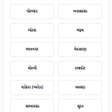
પોરબંદર
બનાસકાંઠા
બોટાદ
ભરૂચ
ભાવનગર
મેહસાણા
મોરબી
રાજકોટ
વડોદરા (બરોડા)
વલસાડ
સાબરકાંઠા
સુરત