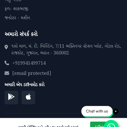
ફળ- શાકભાજી
જનરેટર - મશીન
અમારો સંપર્ક કરો
૧લો માળ, ચં. દી. બિલ્ડિંગ, 7/11 ભક્તિનગર સ્ટેશન પ્લોટ, ગોંડલ રોડ,
રાજકોટ, ગુજરાત, ભારત - 360002
+919941499714
[email protected]
અમારી એપ ડાઉનલોડ કરો
Chat with us
© 2026 પીપળાના પાને. બધા અધિકારો સુરક્ષિત.