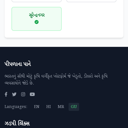
સુરેન્દ્રનગર
પીપળાના પાને
ભારતનું સૌથી મોટું કૃષિ વર્ગીકૃત પ્લેટફોર્મ જે ખેડૂતો, ડીલરો અને કૃષિ
વ્યવસાયોને જોડે છે.
Languages:
EN
HI
MR
GU
ઝડપી લિંક્સ