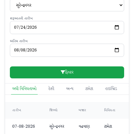
સુરેન્દ્રનગર
શરૂઆતની તારીખ
અંતિમ તારીખ
ફિલ્ટર
બધી વિવિધતાઓ
દેશી
અન્ય
ટામેટા
હાઇબ્રિડ
દેશ
ન્
તારીખ
જિલ્લો
બજાર
વિવિધતા
ભ
07-08-2026
સુરેન્દ્રનગર
વઢવાણ
ટામેટા
₹