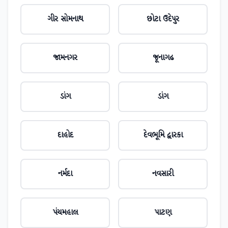
ગીર સોમનાથ
છોટા ઉદેપુર
જામનગર
જૂનાગઢ
ડાંગ
ડાંગ
દાહોદ
દેવભૂમિ દ્વારકા
નર્મદા
નવસારી
પંચમહાલ
પાટણ