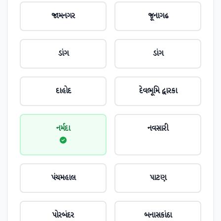
જામનગર
જૂનાગઢ
ડાંગ
ડાંગ
દાહોદ
દેવભૂમિ દ્વારકા
નર્મદા
નવસારી
પંચમહાલ
પાટણ
પોરબંદર
બનાસકાંઠા