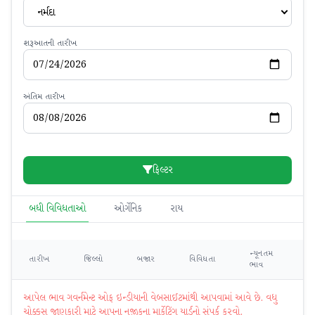
નર્મદા
શરૂઆતની તારીખ
અંતિમ તારીખ
ફિલ્ટર
બધી વિવિધતાઓ
ઓર્ગેનિક
રાય
ન્યૂનતમ
મહ
તારીખ
જિલ્લો
બજાર
વિવિધતા
ભાવ
ભ
આપેલ ભાવ ગવર્નમેન્ટ ઓફ ઇન્ડીયાની વેબસાઈટમાંથી આપવામાં આવે છે. વધુ
ચોક્કસ જાણકારી માટે આપના નજીકના માર્કેટિંગ યાર્ડનો સંપર્ક કરવો.