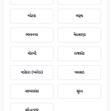
બોટાદ
ભરૂચ
ભાવનગર
મેહસાણા
મોરબી
રાજકોટ
વડોદરા (બરોડા)
વલસાડ
સાબરકાંઠા
સુરત
સુરેન્દ્રનગર