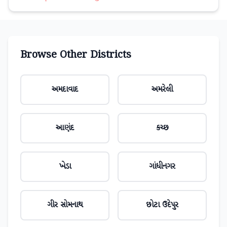
Browse Other Districts
અમદાવાદ
અમરેલી
આણંદ
કચ્છ
ખેડા
ગાંધીનગર
ગીર સોમનાથ
છોટા ઉદેપુર