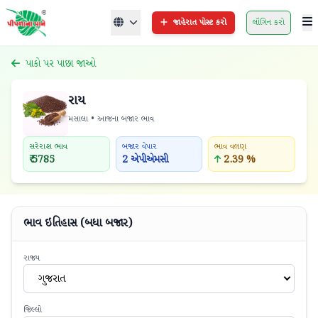
જાહેરાત પોસ્ટ કરો
લૉગિન કરો
પાકો પર પાછા જાઓ
રાય
મસાલા • આજના બજાર ભાવ
સરેરાશ ભાવ
બજાર વેપાર
ભાવ વલણ
₹ 5785
2 એપીએમસી
2.39 %
ભાવ ઇતિહાસ (બધા બજાર)
રાજ્ય
ગુજરાત
જિલ્લો