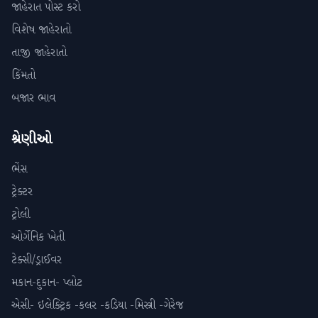
જાહેરાત પોસ્ટ કરો
વિશેષ જાહેરાતો
તાજી જાહેરાતો
કિંમતો
બજાર ભાવ
શ્રેણીઓ
ભેંસ
ટ્રેક્ટર
ટ્રોલી
ઓર્ગેનિક ખેતી
ટેક્સી/ડ્રાઈવર
મકાન-દુકાન- પ્લોટ
એસી- ઇલેક્ટ્રિક -કલર -કડિયા -મિસ્ત્રી -ગેરેજ