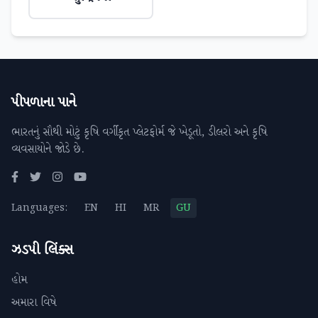
પીપળાના પાને
ભારતનું સૌથી મોટું કૃષિ વર્ગીકૃત પ્લેટફોર્મ જે ખેડૂતો, ડીલરો અને કૃષિ
વ્યવસાયોને જોડે છે.
Languages:
EN
HI
MR
GU
ઝડપી લિંક્સ
હોમ
અમારા વિષે