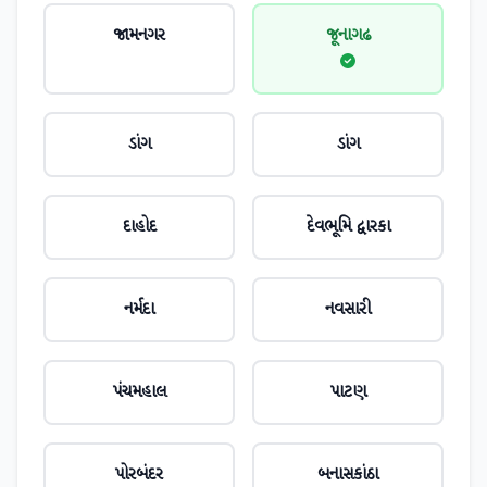
જામનગર
જૂનાગઢ
ડાંગ
ડાંગ
દાહોદ
દેવભૂમિ દ્વારકા
નર્મદા
નવસારી
પંચમહાલ
પાટણ
પોરબંદર
બનાસકાંઠા