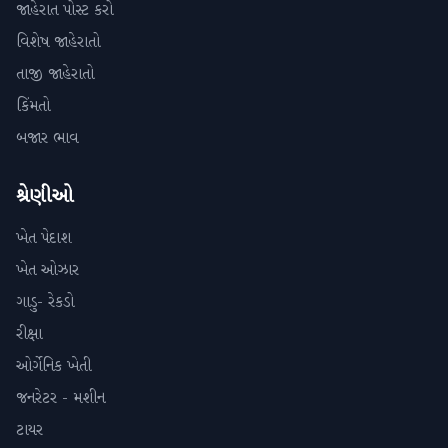
જાહેરાત પોસ્ટ કરો
વિશેષ જાહેરાતો
તાજી જાહેરાતો
કિંમતો
બજાર ભાવ
શ્રેણીઓ
ખેત પેદાશ
ખેત ઓઝાર
ગાડુ- રેકડો
રીક્ષા
ઓર્ગેનિક ખેતી
જનરેટર - મશીન
ટાયર