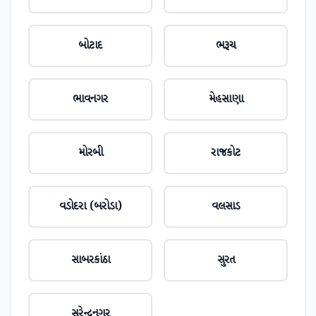
બોટાદ
ભરૂચ
ભાવનગર
મેહસાણા
મોરબી
રાજકોટ
વડોદરા (બરોડા)
વલસાડ
સાબરકાંઠા
સુરત
સુરેન્દ્રનગર