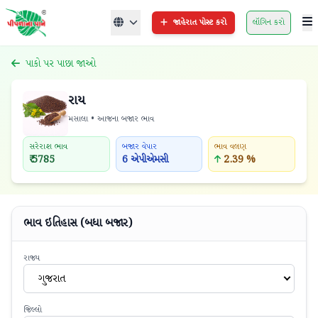
જાહેરાત પોસ્ટ કરો
લૉગિન કરો
પાકો પર પાછા જાઓ
રાય
મસાલા • આજના બજાર ભાવ
સરેરાશ ભાવ
બજાર વેપાર
ભાવ વલણ
₹ 5785
6 એપીએમસી
2.39 %
ભાવ ઇતિહાસ (બધા બજાર)
રાજ્ય
ગુજરાત
જિલ્લો