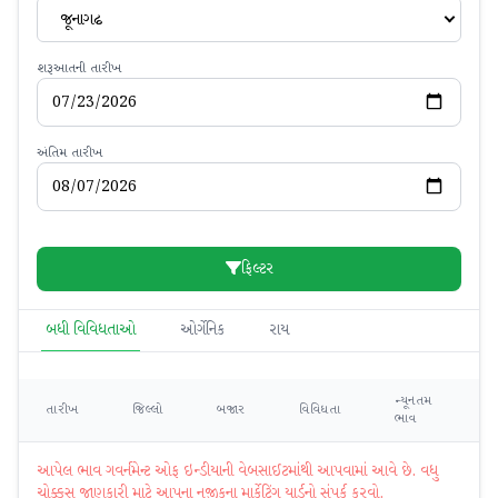
જૂનાગઢ
શરૂઆતની તારીખ
અંતિમ તારીખ
ફિલ્ટર
બધી વિવિધતાઓ
ઓર્ગેનિક
રાય
ન્યૂનતમ
મહ
તારીખ
જિલ્લો
બજાર
વિવિધતા
ભાવ
ભ
આપેલ ભાવ ગવર્નમેન્ટ ઓફ ઇન્ડીયાની વેબસાઈટમાંથી આપવામાં આવે છે. વધુ
ચોક્કસ જાણકારી માટે આપના નજીકના માર્કેટિંગ યાર્ડનો સંપર્ક કરવો.