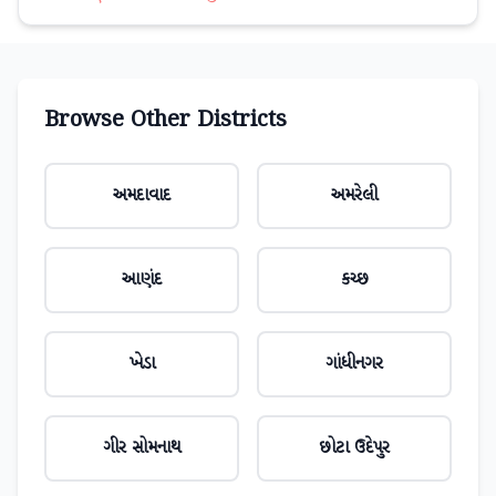
Browse Other Districts
અમદાવાદ
અમરેલી
આણંદ
કચ્છ
ખેડા
ગાંધીનગર
ગીર સોમનાથ
છોટા ઉદેપુર