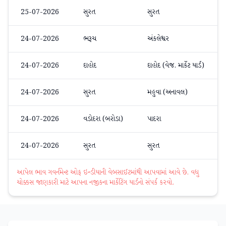
25-07-2026
સુરત
સુરત
24-07-2026
ભરૂચ
અંકલેશ્વર
24-07-2026
દાહોદ
દાહોદ (વેજ. માર્કેટ યાર્ડ)
24-07-2026
સુરત
મહુવા (અનાવલ)
24-07-2026
વડોદરા (બરોડા)
પાદરા
24-07-2026
સુરત
સુરત
આપેલ ભાવ ગવર્નમેન્ટ ઓફ ઇન્ડીયાની વેબસાઈટમાંથી આપવામાં આવે છે. વધુ
ચોક્કસ જાણકારી માટે આપના નજીકના માર્કેટિંગ યાર્ડનો સંપર્ક કરવો.