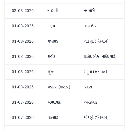
03-08-2026
નવસારી
નવસારી
01-08-2026
ભરૂચ
અંકલેશ્વર
01-08-2026
વલસાડ
ચીકણી (ખેરગામ)
01-08-2026
દાહોદ
દાહોદ (વેજ. માર્કેટ યાર્ડ)
01-08-2026
સુરત
મહુવા (અનાવલ)
01-08-2026
વડોદરા (બરોડા)
પાદરા
31-07-2026
અમદાવાદ
અમદાવાદ
31-07-2026
વલસાડ
ચીકણી (ખેરગામ)