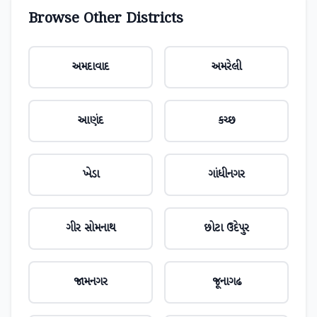
Browse Other Districts
અમદાવાદ
અમરેલી
આણંદ
કચ્છ
ખેડા
ગાંધીનગર
ગીર સોમનાથ
છોટા ઉદેપુર
જામનગર
જૂનાગઢ