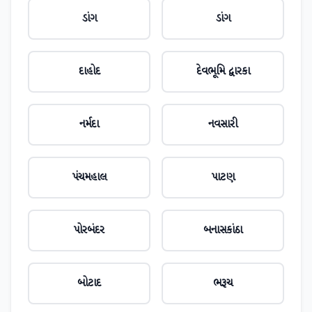
ડાંગ
ડાંગ
દાહોદ
દેવભૂમિ દ્વારકા
નર્મદા
નવસારી
પંચમહાલ
પાટણ
પોરબંદર
બનાસકાંઠા
બોટાદ
ભરૂચ