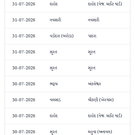
31-07-2026
દાહોદ
દાહોદ (વેજ. માર્કેટ યાર્ડ)
31-07-2026
નવસારી
નવસારી
31-07-2026
વડોદરા (બરોડા)
પાદરા
31-07-2026
સુરત
સુરત
30-07-2026
સુરત
સુરત
30-07-2026
ભરૂચ
અંકલેશ્વર
30-07-2026
વલસાડ
ચીકણી (ખેરગામ)
30-07-2026
દાહોદ
દાહોદ (વેજ. માર્કેટ યાર્ડ)
30-07-2026
સુરત
મહુવા (અનાવલ)