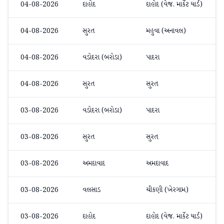
04-08-2026
દાહોદ
દાહોદ (વેજ. માર્કેટ યાર્ડ)
04-08-2026
સુરત
મહુવા (અનાવલ)
04-08-2026
વડોદરા (બરોડા)
પાદરા
04-08-2026
સુરત
સુરત
03-08-2026
વડોદરા (બરોડા)
પાદરા
03-08-2026
સુરત
સુરત
03-08-2026
અમદાવાદ
અમદાવાદ
03-08-2026
વલસાડ
ચીકણી (ખેરગામ)
03-08-2026
દાહોદ
દાહોદ (વેજ. માર્કેટ યાર્ડ)