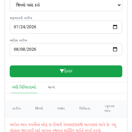
જિલ્લો પસંદ કરો
શરૂઆતની તારીખ
અંતિમ તારીખ
ફિલ્ટર
બધી વિવિધતાઓ
અન્ય
ન્યૂનતમ
મહ
તારીખ
જિલ્લો
બજાર
વિવિધતા
ભાવ
ભ
આપેલ ભાવ ગવર્નમેન્ટ ઓફ ઇન્ડીયાની વેબસાઈટમાંથી આપવામાં આવે છે. વધુ
ચોક્કસ જાણકારી માટે આપના નજીકના માર્કેટિંગ યાર્ડનો સંપર્ક કરવો.