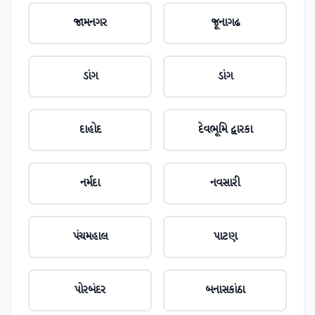
જામનગર
જૂનાગઢ
ડાંગ
ડાંગ
દાહોદ
દેવભૂમિ દ્વારકા
નર્મદા
નવસારી
પંચમહાલ
પાટણ
પોરબંદર
બનાસકાંઠા