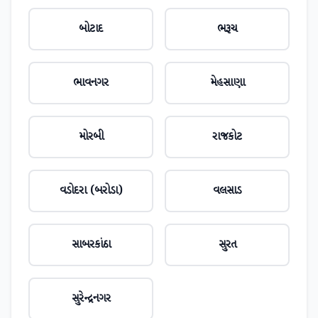
બોટાદ
ભરૂચ
ભાવનગર
મેહસાણા
મોરબી
રાજકોટ
વડોદરા (બરોડા)
વલસાડ
સાબરકાંઠા
સુરત
સુરેન્દ્રનગર