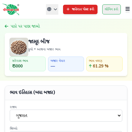
જાહેરાત પોસ્ટ કરો
લૉગિન કરો
પાકો પર પાછા જાઓ
જાસૂદ બીજ
ફૂલો • આજના બજાર ભાવ
સરેરાશ ભાવ
બજાર વેપાર
ભાવ વલણ
₹ 5000
—
61.29 %
ભાવ ઇતિહાસ (બધા બજાર)
રાજ્ય
ગુજરાત
જિલ્લો