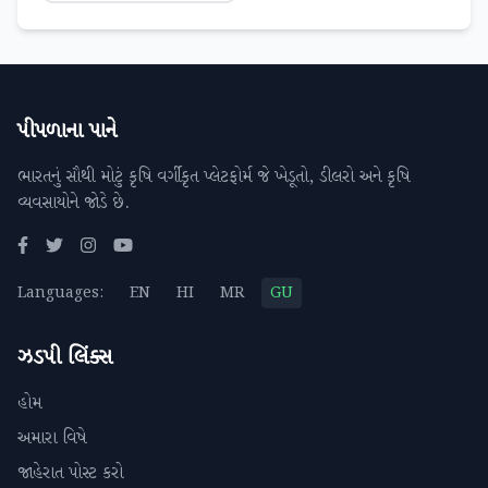
પીપળાના પાને
ભારતનું સૌથી મોટું કૃષિ વર્ગીકૃત પ્લેટફોર્મ જે ખેડૂતો, ડીલરો અને કૃષિ
વ્યવસાયોને જોડે છે.
Languages:
EN
HI
MR
GU
ઝડપી લિંક્સ
હોમ
અમારા વિષે
જાહેરાત પોસ્ટ કરો