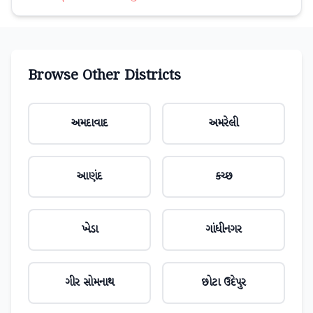
Browse Other Districts
અમદાવાદ
અમરેલી
આણંદ
કચ્છ
ખેડા
ગાંધીનગર
ગીર સોમનાથ
છોટા ઉદેપુર