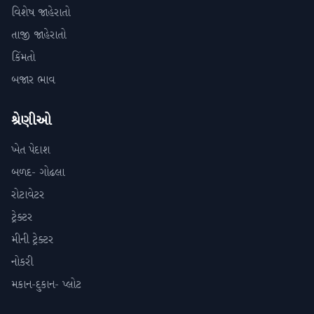
વિશેષ જાહેરાતો
તાજી જાહેરાતો
કિંમતો
બજાર ભાવ
શ્રેણીઓ
ખેત પેદાશ
બળદ- ગોઢલા
રોટાવેટર
ટ્રેક્ટર
મીની ટ્રેક્ટર
નોકરી
મકાન-દુકાન- પ્લોટ