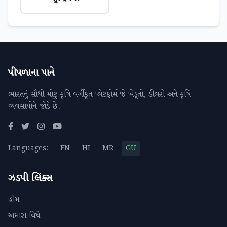
પીપળાના પાને
ભારતનું સૌથી મોટું કૃષિ વર્ગીકૃત પ્લેટફોર્મ જે ખેડૂતો, ડીલરો અને કૃષિ
વ્યવસાયોને જોડે છે.
Languages:
EN
HI
MR
GU
ઝડપી લિંક્સ
હોમ
અમારા વિષે