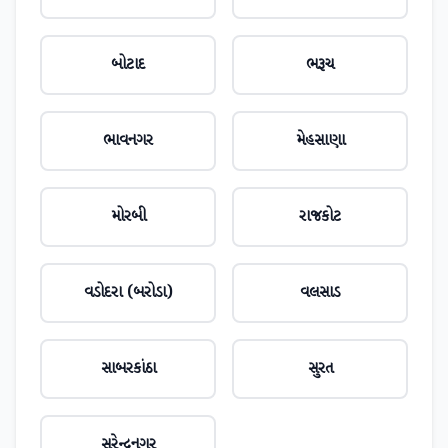
બોટાદ
ભરૂચ
ભાવનગર
મેહસાણા
મોરબી
રાજકોટ
વડોદરા (બરોડા)
વલસાડ
સાબરકાંઠા
સુરત
સુરેન્દ્રનગર