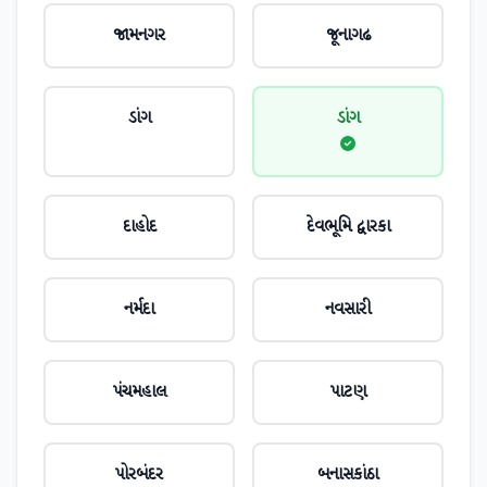
જામનગર
જૂનાગઢ
ડાંગ
ડાંગ
દાહોદ
દેવભૂમિ દ્વારકા
નર્મદા
નવસારી
પંચમહાલ
પાટણ
પોરબંદર
બનાસકાંઠા