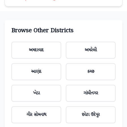
Browse Other Districts
અમદાવાદ
અમરેલી
આણંદ
કચ્છ
ખેડા
ગાંધીનગર
ગીર સોમનાથ
છોટા ઉદેપુર