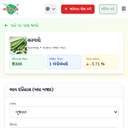
જાહેરાત પોસ્ટ કરો
લૉગિન કરો
પાકો પર પાછા જાઓ
સરગવો
શાકભાજી • આજના બજાર ભાવ
સરેરાશ ભાવ
બજાર વેપાર
ભાવ વલણ
₹ 3300
1 એપીએમસી
-5.71 %
ભાવ ઇતિહાસ (બધા બજાર)
રાજ્ય
ગુજરાત
જિલ્લો