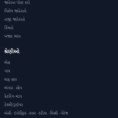
જાહેરાત પોસ્ટ કરો
વિશેષ જાહેરાતો
તાજી જાહેરાતો
કિંમતો
બજાર ભાવ
શ્રેણીઓ
ભેંસ
ગાય
ચાફ ક્ટર
ભંગાર- સ્ક્રેપ
કેટરિંગ-મંડપ
ટેક્સી/ડ્રાઈવર
એસી- ઇલેક્ટ્રિક -કલર -કડિયા -મિસ્ત્રી -ગેરેજ