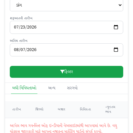
ડાંગ
શરૂઆતની તારીખ
અંતિમ તારીખ
ફિલ્ટર
બધી વિવિધતાઓ
અન્ય
સરગવો
ન્યૂનતમ
મહ
તારીખ
જિલ્લો
બજાર
વિવિધતા
ભાવ
ભ
આપેલ ભાવ ગવર્નમેન્ટ ઓફ ઇન્ડીયાની વેબસાઈટમાંથી આપવામાં આવે છે. વધુ
ચોક્કસ જાણકારી માટે આપના નજીકના માર્કેટિંગ યાર્ડનો સંપર્ક કરવો.