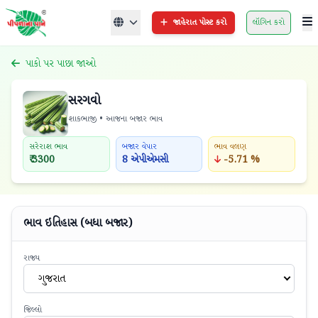
જાહેરાત પોસ્ટ કરો
લૉગિન કરો
પાકો પર પાછા જાઓ
સરગવો
શાકભાજી • આજના બજાર ભાવ
સરેરાશ ભાવ
બજાર વેપાર
ભાવ વલણ
₹ 3300
8 એપીએમસી
-5.71 %
ભાવ ઇતિહાસ (બધા બજાર)
રાજ્ય
ગુજરાત
જિલ્લો