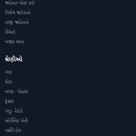
જાહેરાત પોસ્ટ કરો
વિશેષ જાહેરાતો
તાજી જાહેરાતો
કિંમતો
બજાર ભાવ
શ્રેણીઓ
ગાય
ઘોડા
બળદ- ગોઢલા
ટ્રેક્ટર
ગાડુ- રેકડો
ઓર્ગેનિક ખેતી
નર્સરી રોપ