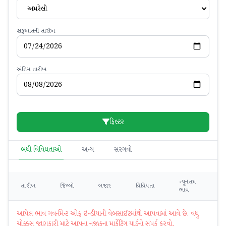
અમરેલી
શરૂઆતની તારીખ
અંતિમ તારીખ
ફિલ્ટર
બધી વિવિધતાઓ
અન્ય
સરગવો
ન્યૂનતમ
મહ
તારીખ
જિલ્લો
બજાર
વિવિધતા
ભાવ
ભ
આપેલ ભાવ ગવર્નમેન્ટ ઓફ ઇન્ડીયાની વેબસાઈટમાંથી આપવામાં આવે છે. વધુ
ચોક્કસ જાણકારી માટે આપના નજીકના માર્કેટિંગ યાર્ડનો સંપર્ક કરવો.