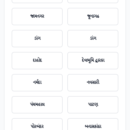
જામનગર
જૂનાગઢ
ડાંગ
ડાંગ
દાહોદ
દેવભૂમિ દ્વારકા
નર્મદા
નવસારી
પંચમહાલ
પાટણ
પોરબંદર
બનાસકાંઠા