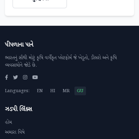
પીપળાના પાને
ભારતનું સૌથી મોટું કૃષિ વર્ગીકૃત પ્લેટફોર્મ જે ખેડૂતો, ડીલરો અને કૃષિ
વ્યવસાયોને જોડે છે.
Languages:
EN
HI
MR
GU
ઝડપી લિંક્સ
હોમ
અમારા વિષે