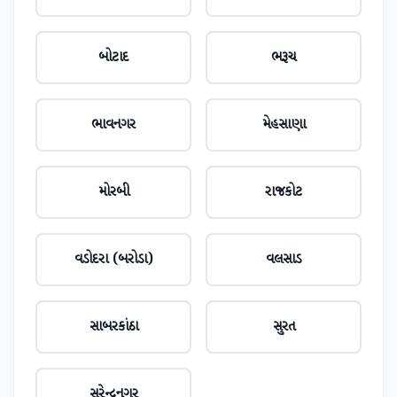
બોટાદ
ભરૂચ
ભાવનગર
મેહસાણા
મોરબી
રાજકોટ
વડોદરા (બરોડા)
વલસાડ
સાબરકાંઠા
સુરત
સુરેન્દ્રનગર