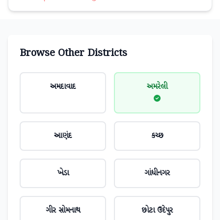
Browse Other Districts
અમદાવાદ
અમરેલી
આણંદ
કચ્છ
ખેડા
ગાંધીનગર
ગીર સોમનાથ
છોટા ઉદેપુર