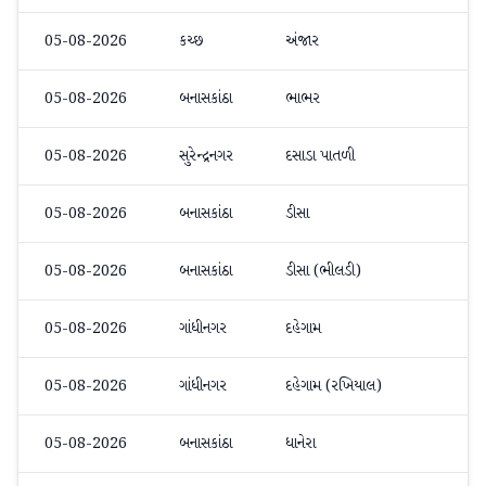
05-08-2026
કચ્છ
અંજાર
05-08-2026
બનાસકાંઠા
ભાભર
05-08-2026
સુરેન્દ્રનગર
દસાડા પાતળી
05-08-2026
બનાસકાંઠા
ડીસા
05-08-2026
બનાસકાંઠા
ડીસા (ભીલડી)
05-08-2026
ગાંધીનગર
દહેગામ
05-08-2026
ગાંધીનગર
દહેગામ (રખિયાલ)
05-08-2026
બનાસકાંઠા
ધાનેરા