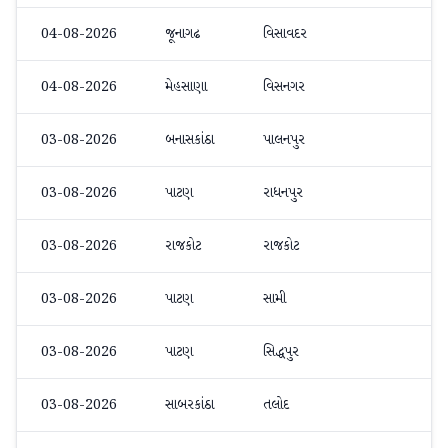
04-08-2026
જૂનાગઢ
વિસાવદર
04-08-2026
મેહસાણા
વિસનગર
03-08-2026
બનાસકાંઠા
પાલનપુર
03-08-2026
પાટણ
રાધનપુર
03-08-2026
રાજકોટ
રાજકોટ
03-08-2026
પાટણ
સામી
03-08-2026
પાટણ
સિદ્ધપુર
03-08-2026
સાબરકાંઠા
તલોદ