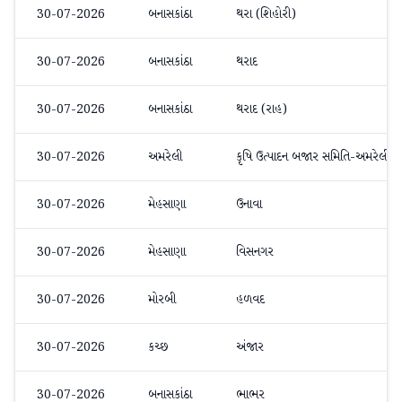
30-07-2026
બનાસકાંઠા
થરા (શિહોરી)
30-07-2026
બનાસકાંઠા
થરાદ
30-07-2026
બનાસકાંઠા
થરાદ (રાહ)
30-07-2026
અમરેલી
કૃષિ ઉત્પાદન બજાર સમિતિ-અમરેલી
30-07-2026
મેહસાણા
ઉનાવા
30-07-2026
મેહસાણા
વિસનગર
30-07-2026
મોરબી
હળવદ
30-07-2026
કચ્છ
અંજાર
30-07-2026
બનાસકાંઠા
ભાભર