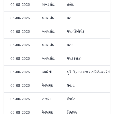
05-08-2026
સાબરકાંઠા
તલોદ
05-08-2026
બનાસકાંઠા
થરા
05-08-2026
બનાસકાંઠા
થરા (શિહોરી)
05-08-2026
બનાસકાંઠા
થરાદ
05-08-2026
બનાસકાંઠા
થરાદ (રાહ)
05-08-2026
અમરેલી
કૃષિ ઉત્પાદન બજાર સમિતિ-અમરેલી
05-08-2026
મેહસાણા
ઉનાવા
05-08-2026
રાજકોટ
ઉપલેટા
05-08-2026
મેહસાણા
વિજાપુર