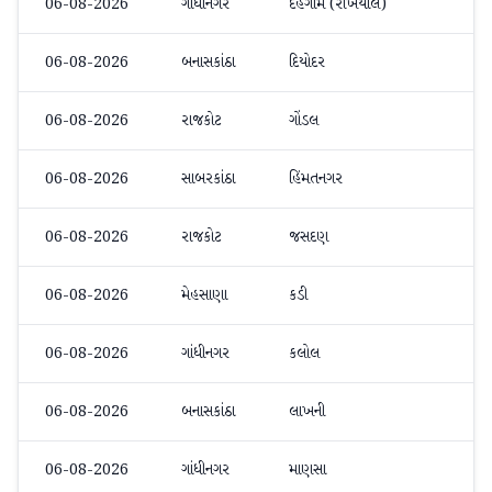
06-08-2026
ગાંધીનગર
દહેગામ (રખિયાલ)
06-08-2026
બનાસકાંઠા
દિયોદર
06-08-2026
રાજકોટ
ગોંડલ
06-08-2026
સાબરકાંઠા
હિંમતનગર
06-08-2026
રાજકોટ
જસદણ
06-08-2026
મેહસાણા
કડી
06-08-2026
ગાંધીનગર
કલોલ
06-08-2026
બનાસકાંઠા
લાખની
06-08-2026
ગાંધીનગર
માણસા