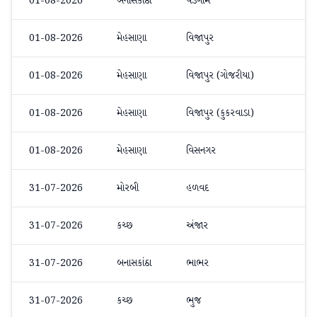
01-08-2026
બનાસકાંઠા
વડગામ
01-08-2026
મેહસાણા
વિજાપુર
01-08-2026
મેહસાણા
વિજાપુર (ગોજરીયા)
01-08-2026
મેહસાણા
વિજાપુર (કુકરવાડા)
01-08-2026
મેહસાણા
વિસનગર
31-07-2026
મોરબી
હળવદ
31-07-2026
કચ્છ
અંજાર
31-07-2026
બનાસકાંઠા
ભાભર
31-07-2026
કચ્છ
ભુજ