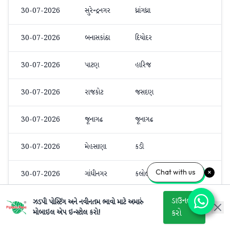
30-07-2026
સુરેન્દ્રનગર
ધ્રાંગધ્રા
30-07-2026
બનાસકાંઠા
દિયોદર
30-07-2026
પાટણ
હારિજ
30-07-2026
રાજકોટ
જસદણ
30-07-2026
જૂનાગઢ
જૂનાગઢ
30-07-2026
મેહસાણા
કડી
Chat with us
30-07-2026
ગાંધીનગર
કલોલ
ડાઉનલોડ
30-07-2026
બનાસકાંઠા
લાખની
ઝડપી પોસ્ટિંગ અને નવીનતમ ભાવો માટે અમારું
મોબાઇલ એપ ઇન્સ્ટોલ કરો!
કરો
30-07-2026
ગાંધીનગર
માણસા