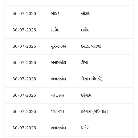
30-07-2026
બોટાદ
બોટાદ
30-07-2026
દાહોદ
દાહોદ
30-07-2026
સુરેન્દ્રનગર
દસાડા પાતળી
30-07-2026
બનાસકાંઠા
ડીસા
30-07-2026
બનાસકાંઠા
ડીસા (ભીલડી)
30-07-2026
ગાંધીનગર
દહેગામ
30-07-2026
ગાંધીનગર
દહેગામ (રખિયાલ)
30-07-2026
બનાસકાંઠા
ધાનેરા