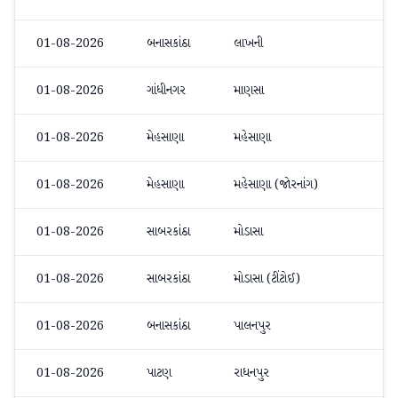
01-08-2026
બનાસકાંઠા
લાખની
01-08-2026
ગાંધીનગર
માણસા
01-08-2026
મેહસાણા
મહેસાણા
01-08-2026
મેહસાણા
મહેસાણા (જોરનાંગ)
01-08-2026
સાબરકાંઠા
મોડાસા
01-08-2026
સાબરકાંઠા
મોડાસા (ટીંટોઈ)
01-08-2026
બનાસકાંઠા
પાલનપુર
01-08-2026
પાટણ
રાધનપુર