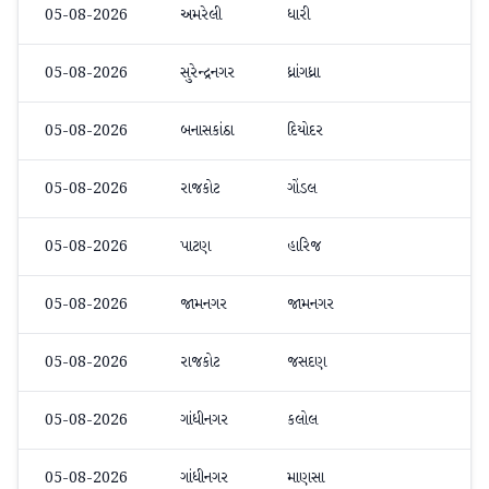
05-08-2026
અમરેલી
ધારી
05-08-2026
સુરેન્દ્રનગર
ધ્રાંગધ્રા
05-08-2026
બનાસકાંઠા
દિયોદર
05-08-2026
રાજકોટ
ગોંડલ
05-08-2026
પાટણ
હારિજ
05-08-2026
જામનગર
જામનગર
05-08-2026
રાજકોટ
જસદણ
05-08-2026
ગાંધીનગર
કલોલ
05-08-2026
ગાંધીનગર
માણસા