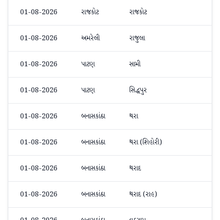
01-08-2026
રાજકોટ
રાજકોટ
01-08-2026
અમરેલી
રાજુલા
01-08-2026
પાટણ
સામી
01-08-2026
પાટણ
સિદ્ધપુર
01-08-2026
બનાસકાંઠા
થરા
01-08-2026
બનાસકાંઠા
થરા (શિહોરી)
01-08-2026
બનાસકાંઠા
થરાદ
01-08-2026
બનાસકાંઠા
થરાદ (રાહ)