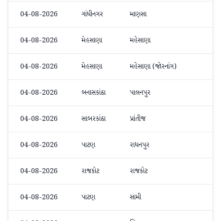
04-08-2026
ગાંધીનગર
માણસા
04-08-2026
મેહસાણા
મહેસાણા
04-08-2026
મેહસાણા
મહેસાણા (જોરનાંગ)
04-08-2026
બનાસકાંઠા
પાલનપુર
04-08-2026
સાબરકાંઠા
પ્રાંતીજ
04-08-2026
પાટણ
રાધનપુર
04-08-2026
રાજકોટ
રાજકોટ
04-08-2026
પાટણ
સામી