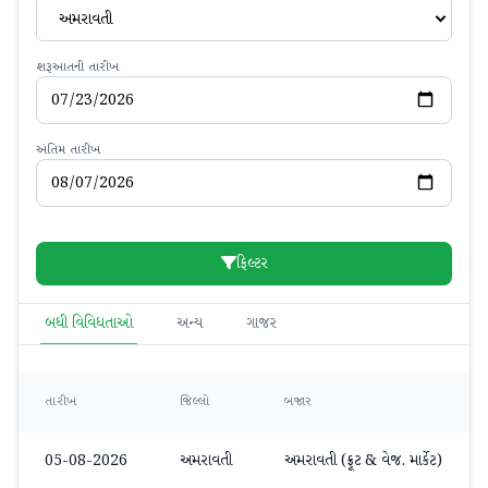
અમરાવતી
શરૂઆતની તારીખ
અંતિમ તારીખ
ફિલ્ટર
બધી વિવિધતાઓ
અન્ય
ગાજર
તારીખ
જિલ્લો
બજાર
05-08-2026
અમરાવતી
અમરાવતી (ફ્રૂટ & વેજ. માર્કેટ)