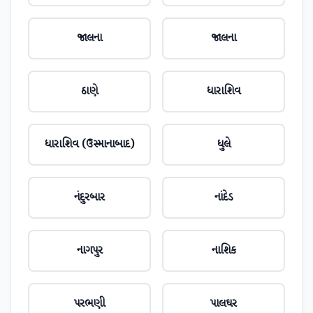
જાલના
જાલના
ઠાણે
ધારાશિવ
ધારાશિવ (ઉસ્માનાબાદ)
ધુલે
નંદુરબાર
નાંદેડ
નાગપુર
નાશિક
પરભણી
પાલઘર