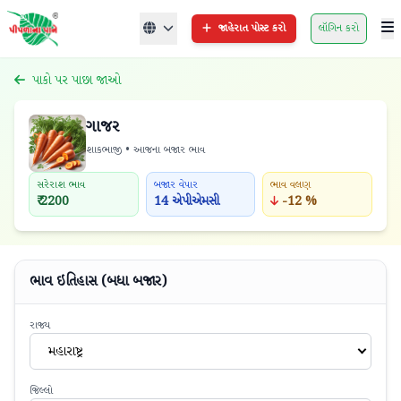
જાહેરાત પોસ્ટ કરો
લૉગિન કરો
પાકો પર પાછા જાઓ
ગાજર
શાકભાજી • આજના બજાર ભાવ
સરેરાશ ભાવ
બજાર વેપાર
ભાવ વલણ
₹ 2200
14 એપીએમસી
-12 %
ભાવ ઇતિહાસ (બધા બજાર)
રાજ્ય
મહારાષ્ટ્ર
જિલ્લો