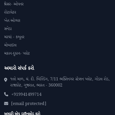
થ્રેસર- ઓપનર
રોટાવેટર
ખેત ઓઝાર
સનેડા
મરઘાં - કબૂતર
મોબાઇલ
મકાન-દુકાન- પ્લોટ
અમારો સંપર્ક કરો
૧લો માળ, ચં. દી. બિલ્ડિંગ, 7/11 ભક્તિનગર સ્ટેશન પ્લોટ, ગોંડલ રોડ,
રાજકોટ, ગુજરાત, ભારત - 360002
+919941499714
[email protected]
અમારી એપ ડાઉનલોડ કરો