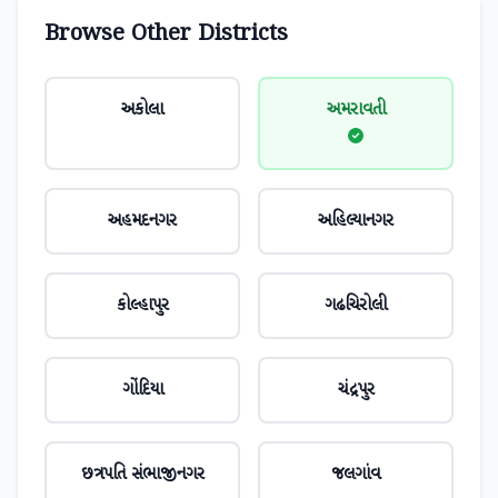
Browse Other Districts
અકોલા
અમરાવતી
અહમદનગર
અહિલ્યાનગર
કોલ્હાપુર
ગઢચિરોલી
ગોંદિયા
ચંદ્રપુર
છત્રપતિ સંભાજીનગર
જલગાંવ