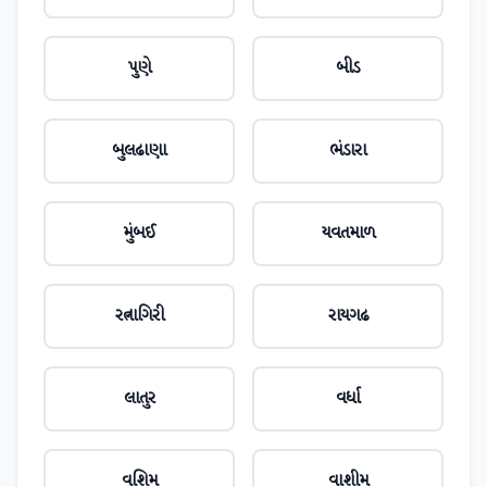
પુણે
બીડ
બુલઢાણા
ભંડારા
મુંબઈ
યવતમાળ
રત્નાગિરી
રાયગઢ
લાતુર
વર્ધા
વશિમ
વાશીમ