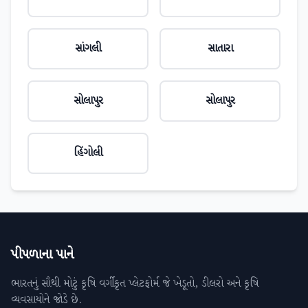
સાંગલી
સાતારા
સોલાપુર
સોલાપુર
હિંગોલી
પીપળાના પાને
ભારતનું સૌથી મોટું કૃષિ વર્ગીકૃત પ્લેટફોર્મ જે ખેડૂતો, ડીલરો અને કૃષિ
વ્યવસાયોને જોડે છે.