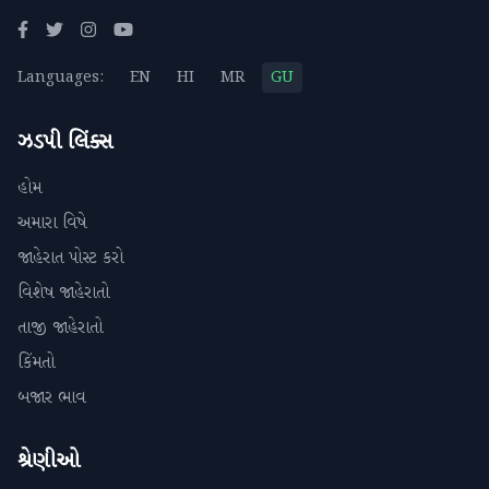
Languages:
EN
HI
MR
GU
ઝડપી લિંક્સ
હોમ
અમારા વિષે
જાહેરાત પોસ્ટ કરો
વિશેષ જાહેરાતો
તાજી જાહેરાતો
કિંમતો
બજાર ભાવ
શ્રેણીઓ