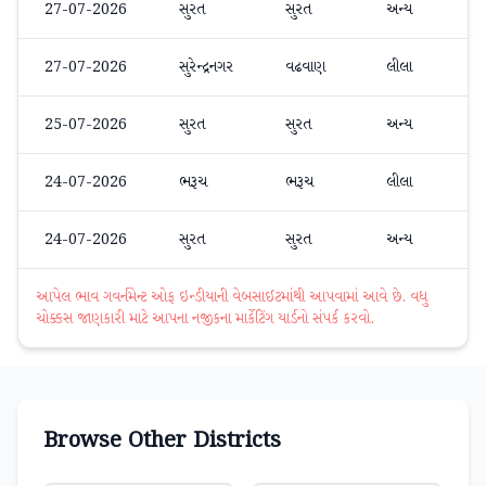
27-07-2026
સુરત
સુરત
અન્ય
27-07-2026
સુરેન્દ્રનગર
વઢવાણ
લીલા
25-07-2026
સુરત
સુરત
અન્ય
24-07-2026
ભરૂચ
ભરૂચ
લીલા
24-07-2026
સુરત
સુરત
અન્ય
આપેલ ભાવ ગવર્નમેન્ટ ઓફ ઇન્ડીયાની વેબસાઈટમાંથી આપવામાં આવે છે. વધુ
ચોક્કસ જાણકારી માટે આપના નજીકના માર્કેટિંગ યાર્ડનો સંપર્ક કરવો.
Browse Other Districts