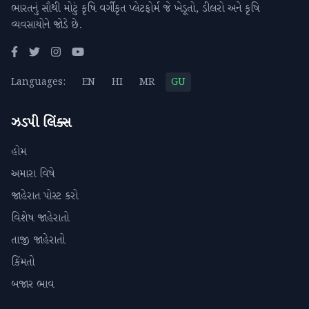
ભારતનું સૌથી મોટું કૃષિ વર્ગીકૃત પ્લેટફોર્મ જે ખેડૂતો, ડીલરો અને કૃષિ
વ્યવસાયોને જોડે છે.
Languages:
EN
HI
MR
GU
ઝડપી લિંક્સ
હોમ
અમારા વિષે
જાહેરાત પોસ્ટ કરો
વિશેષ જાહેરાતો
તાજી જાહેરાતો
કિંમતો
બજાર ભાવ