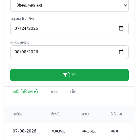
જિલ્લો પસંદ કરો
શરૂઆતની તારીખ
અંતિમ તારીખ
ફિલ્ટર
બધી વિવિધતાઓ
અન્ય
લીલા
ન
તારીખ
જિલ્લો
બજાર
વિવિધતા
07-08-2026
અમદાવાદ
અમદાવાદ
અન્ય