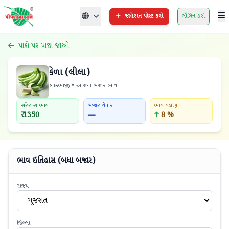
જાહેરાત પોસ્ટ કરો
લૉગિન કરો
પાકો પર પાછા જાઓ
કેળા (લીલા)
શાકભાજી • આજના બજાર ભાવ
સરેરાશ ભાવ
બજાર વેપાર
ભાવ વલણ
₹ 1350
—
8 %
ભાવ ઇતિહાસ (બધા બજાર)
રાજ્ય
ગુજરાત
જિલ્લો