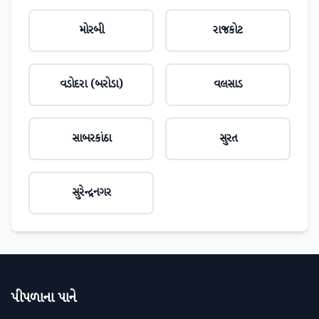
મોરબી
રાજકોટ
વડોદરા (બરોડા)
વલસાડ
સાબરકાંઠા
સુરત
સુરેન્દ્રનગર
પીપળાના પાને