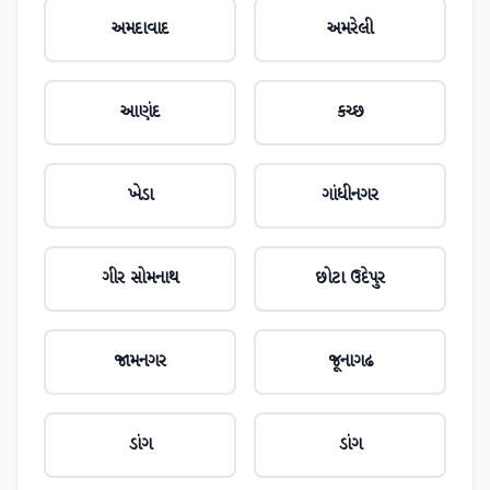
અમદાવાદ
અમરેલી
આણંદ
કચ્છ
ખેડા
ગાંધીનગર
ગીર સોમનાથ
છોટા ઉદેપુર
જામનગર
જૂનાગઢ
ડાંગ
ડાંગ