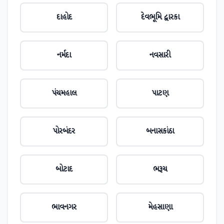
દાહોદ
દેવભૂમિ દ્વારકા
નર્મદા
નવસારી
પંચમહાલ
પાટણ
પોરબંદર
બનાસકાંઠા
બોટાદ
ભરૂચ
ભાવનગર
મેહસાણા