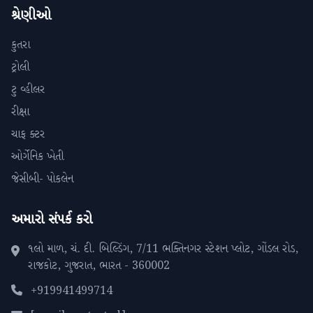
શ્રેણીઓ
કુતરા
ટ્રોલી
ટુ વ્હીલર
રીક્ષા
ચાફ ક્ટર
ઓર્ગેનિક ખેતી
જેસીબી- પોકલેન
અમારો સંપર્ક કરો
૧લો માળ, ચં. દી. બિલ્ડિંગ, 7/11 ભક્તિનગર સ્ટેશન પ્લોટ, ગોંડલ રોડ,
રાજકોટ, ગુજરાત, ભારત - 360002
+919941499714