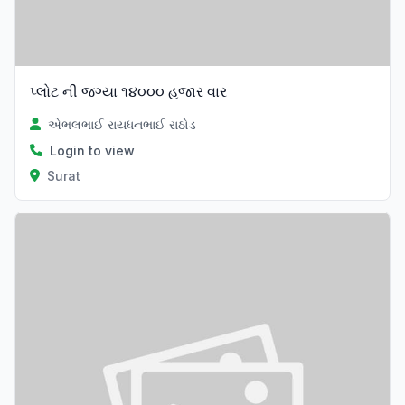
પ્લોટ ની જગ્યા ૧૪૦૦૦ હજાર વાર
એભલભાઈ રાયધનભાઈ રાઠોડ
Login to view
Surat