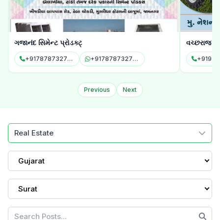
વચ્છરાજ ટ્રેક્ટર કન્સલ્ટન્ટ
જય મચ્છુ કૃ
+919723597029
+919723597029
+91951
Previous
Next
Real Estate
Gujarat
Surat