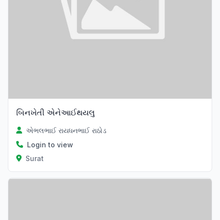
બિનખેતી એનેઆઈથયલુ
એભલભાઈ રાયધનભાઈ રાઠોડ
Login to view
Surat