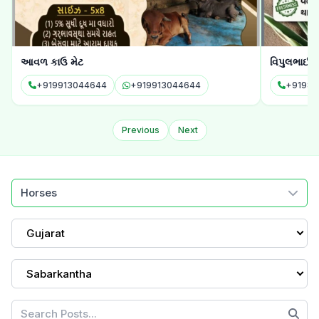
આવળ કાઉ મેટ
વિપુલભાઈ 
+919913044644
+919913044644
+91982
Previous
Next
Horses
Gujarat
Sabarkantha