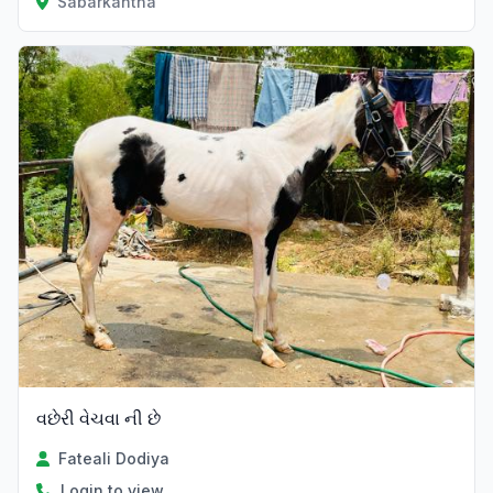
Sabarkantha
વછેરી વેચવા ની છે
Fateali Dodiya
Login to view