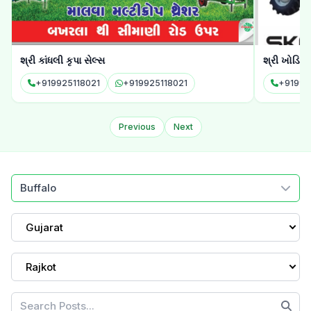
શ્રી ખોડિયાર એગ્રો ઇન્ડસ્ટ્રીઝ
ઓમ એન્ટર
+919979537066
+919979537066
+91940
Previous
Next
Buffalo
Gujarat
Rajkot