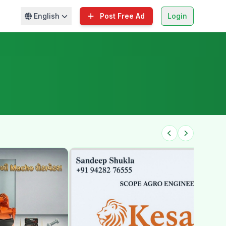
English
Post Free Ad
Login