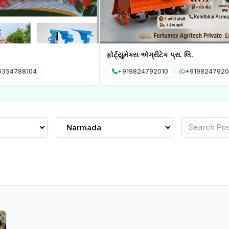
ફોર્ટ્યુમેક્સ એગ્રીટેક પ્રા. લિ.
સ્કોપ 
+919824792010
+919824792010
Narmada