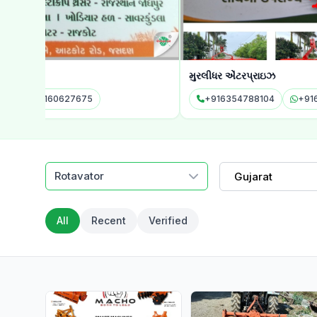
મુરલીધર એંટરપ્રાઇઝ
+916354788104
+916354788104
Rotavator
Gujarat
All
Recent
Verified