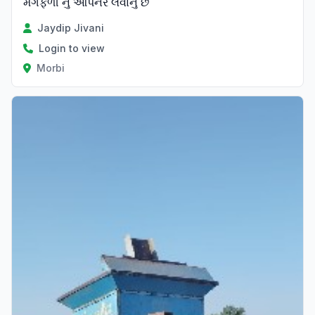
મગફળી નું ઓપનર લેવાનું છે
Jaydip Jivani
Login to view
Morbi