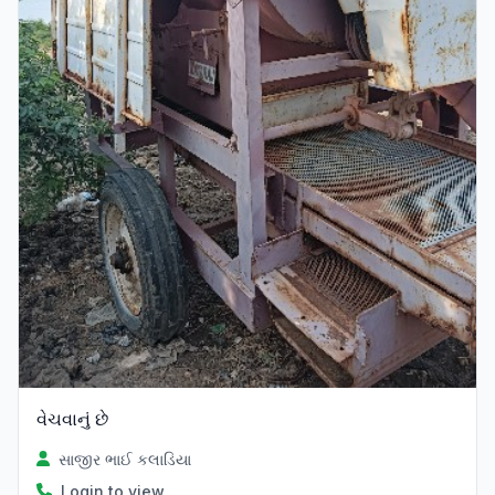
વેચવાનું છે
સાજીર ભાઈ કલાડિયા
Login to view