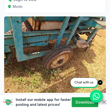
Morbi
Chat with us
કિશાન
Install our mobile app for faster
Download
posting and latest prices!
Ajitbhai Jadhav