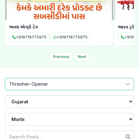
આરવ ટ્રેલર
સોડવ કૃપા થ
+919664837696
+919664837696
Previous
Next
Thresher-Opener
Gujarat
Morbi