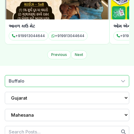
ઓમ એન્ટરપ્રાઇઝ
શ્રી કાંધલી 
+919409494108
+919409494108
+91992
Previous
Next
Buffalo
Gujarat
Mahesana