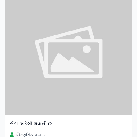
ભેંસ .ખડેલી લેવાની છે
કિરણસિંહ પરમાર