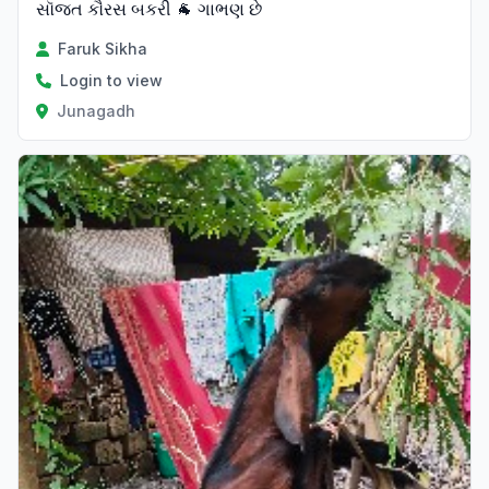
સૉજત કૌરસ બકરી 🐐 ગાભણ છે
Faruk Sikha
Login to view
Junagadh