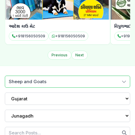
વિપુલભાઈ શાહ
સનરાઈઝ ડેરી
+919825307751
+919825307751
Previous
Next
Sheep and Goats
Gujarat
Junagadh