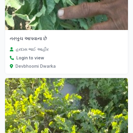
તરબુચ આપવાના છે
હરદાસ ભાઈ આહીર
Login to view
Devbhoomi Dwarka