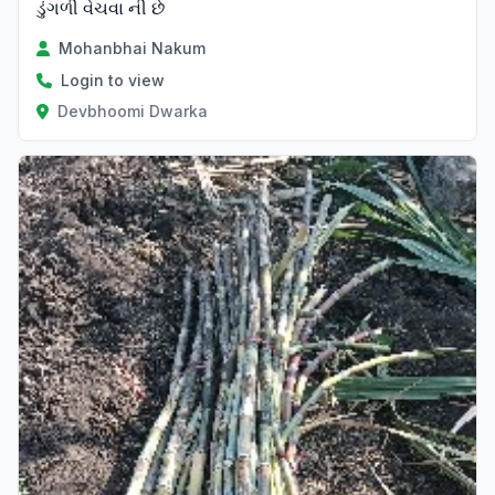
ડુંગળી વેચવા ની છે
Mohanbhai Nakum
Login to view
Devbhoomi Dwarka