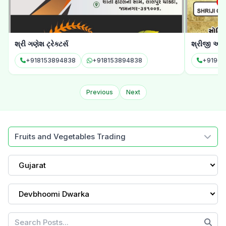
શ્રીજી ઓર્ગેનિક & ફીડ
ગજાનંદ સિમેન
+919624247920
+919624247920
Previous
Next
Fruits and Vegetables Trading
Gujarat
Devbhoomi Dwarka