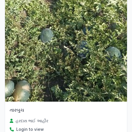
તારબુચ
હરદાસ ભાઈ આહીર
Login to view