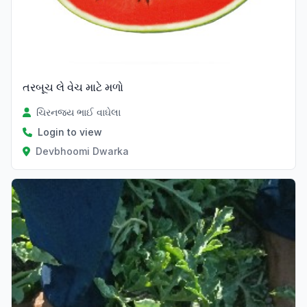
તરબૂચ લે વેચ માટે મળો
ચિરનજય ભાઈ વાઘેલા
Login to view
Devbhoomi Dwarka