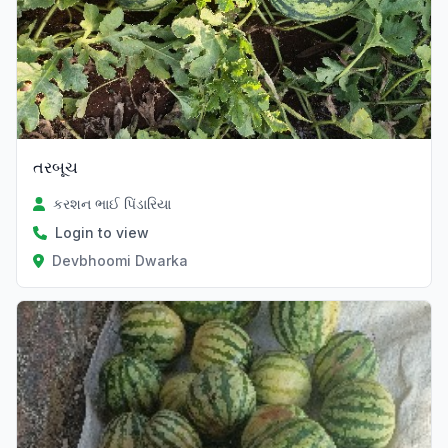
તરબૂચ
કરશન ભાઈ પિંડારિયા
Login to view
Devbhoomi Dwarka