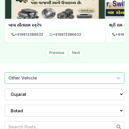
શ્રી રામ કાર
શિવ કાર ઓટ
+919537628933
+919537628933
+91966
Previous
Next
Other Vehicle
Gujarat
Botad