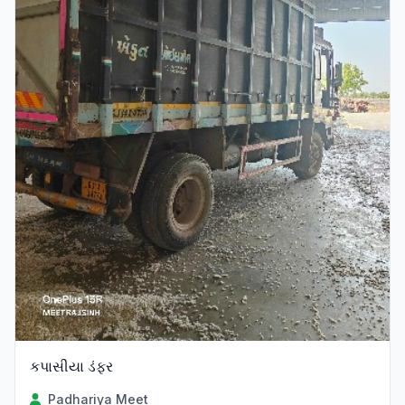
કપાસીયા ડંફર
Padhariya Meet