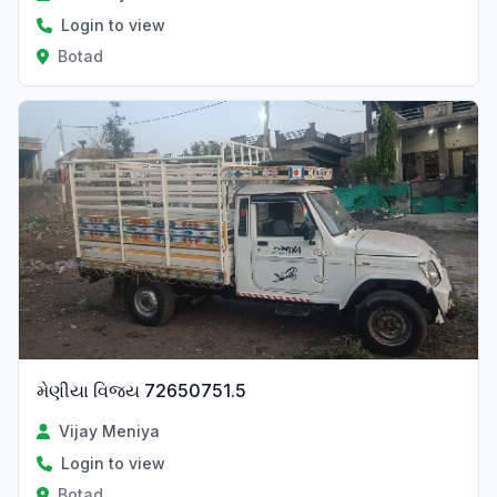
Login to view
Botad
મેણીયા વિજય 72650751.5
Vijay Meniya
Login to view
Botad