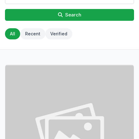
Search
All
Recent
Verified