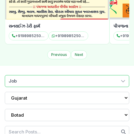
સનરાઈઝ ડેરી ફાર્મ
પીપળાના પાને
+919898525085
+919898525085
+9199414
Previous
Next
Job
Gujarat
Botad