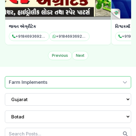
વિશ્વકર્મા એગ્રો ઇન્ડસ્ટ્રીઝ
રાણાભાઈ વસ
+919974454074
+919974454074
+91997
Previous
Next
Farm Implements
Gujarat
Botad