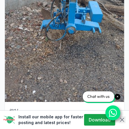
Chat with us
સવડુ
Install our mobile app for faster
Download
Paresh Bhai Hardas Bhai Panchani
posting and latest prices!
Login to view