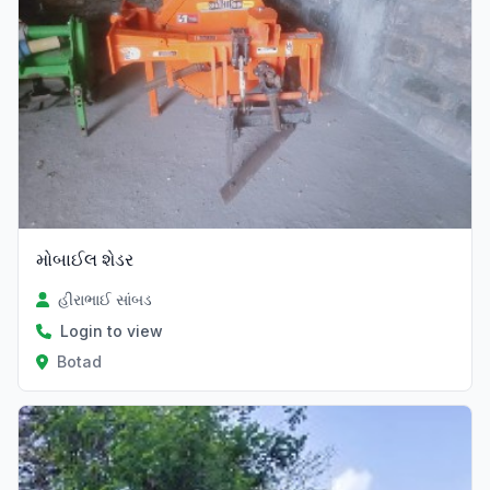
મોબાઈલ શેડર
હીરાભાઈ સાંબડ
Login to view
Botad