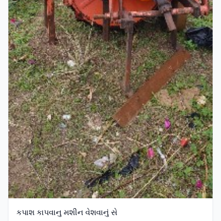
કપાશ કાપવાનુ મશીન વેશવાનું સે