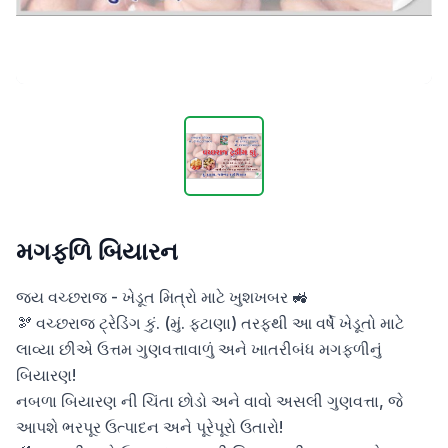
મગફળિ બિયારન
જય વચ્છરાજ - ખેડૂત મિત્રો માટે ખુશખબર 🚜

🫘 વચ્છરાજ ટ્રેડિંગ કું. (મું. ફટાણા) તરફથી આ વર્ષે ખેડૂતો માટે 
લાવ્યા છીએ ઉત્તમ ગુણવત્તાવાળું અને ખાતરીબંધ મગફળીનું 
બિયારણ!

નબળા બિયારણ ની ચિંતા છોડો અને વાવો અસલી ગુણવત્તા, જે 
આપશે ભરપૂર ઉત્પાદન અને પૂરેપૂરો ઉતારો!
