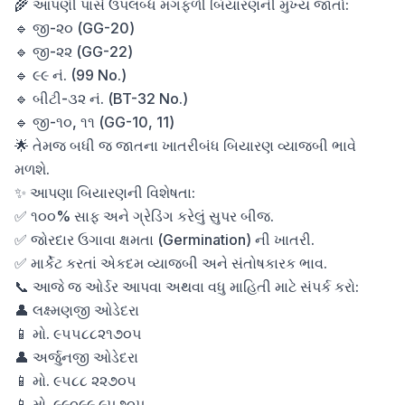
🌾 આપણી પાસે ઉપલબ્ધ મગફળી બિયારણની મુખ્ય જાતો:

🔹 જી-૨૦ (GG-20)

🔹 જી-૨૨ (GG-22)

🔹 ૯૯ નં. (99 No.)

🔹 બીટી-૩૨ નં. (BT-32 No.)

🔹 જી-૧૦, ૧૧ (GG-10, 11)

🌟 તેમજ બધી જ જાતના ખાતરીબંધ બિયારણ વ્યાજબી ભાવે 
મળશે.

✨ આપણા બિયારણની વિશેષતા:

✅ ૧૦૦% સાફ અને ગ્રેડિંગ કરેલું સુપર બીજ.

✅ જોરદાર ઉગાવા ક્ષમતા (Germination) ની ખાતરી.

✅ માર્કેટ કરતાં એકદમ વ્યાજબી અને સંતોષકારક ભાવ.

📞 આજે જ ઓર્ડર આપવા અથવા વધુ માહિતી માટે સંપર્ક કરો:

👤 લક્ષ્મણજી ઓડેદરા

📱 મો. ૯૫૫૮૮૨૧૭૦૫

👤 અર્જુનજી ઓડેદરા

📱 મો. ૯૫૮૮ ૨૨૭૦૫

📱 મો. ૯૯૦૯૯ ૯૫૭૦૫
